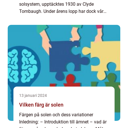
solsystem, upptäcktes 1930 av Clyde
Tombaugh. Under årens lopp har dock vår
förståelse för Pluto utvecklats och idag
betraktas den som en dvärgplanet. Pluto är
den största...
13 januari 2024
Vilken färg är solen
Färgen på solen och dess variationer
Inledning: – Introduktion till ämnet – vad är