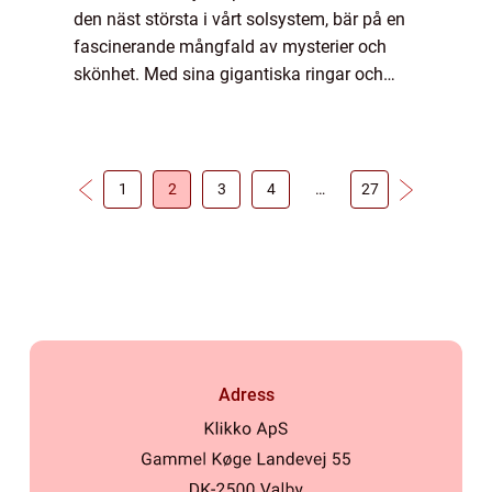
den näst största i vårt solsystem, bär på en
fascinerande mångfald av mysterier och
skönhet. Med sina gigantiska ringar och
överväldigande stormar har Saturnus lockat
människors nyfikenhet i årtionden. I d...
1
2
3
4
…
27
Adress