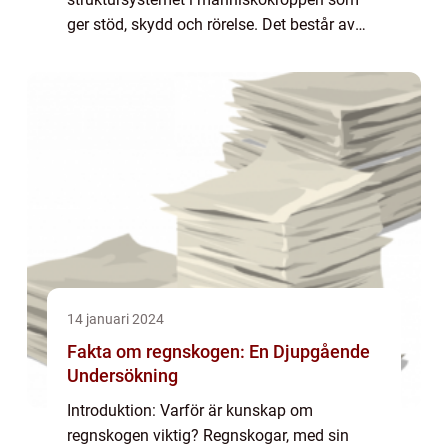
ger stöd, skydd och rörelse. Det består av
flera delar, såsom ben, brosk och leder, och
utgör grundläggande byggstenar för
kroppens fu...
14 januari 2024
Fakta om regnskogen: En Djupgående
Undersökning
Introduktion: Varför är kunskap om
regnskogen viktig? Regnskogar, med sin