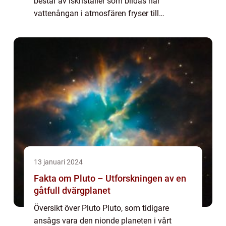
består av iskristaller som bildas när
vattenångan i atmosfären fryser till
iskristaller innan de faller till marken. Snön
har fascinerat människor i århundraden och
ha...
13 januari 2024
Fakta om Pluto – Utforskningen av en
gåtfull dvärgplanet
Översikt över Pluto Pluto, som tidigare
ansågs vara den nionde planeten i vårt