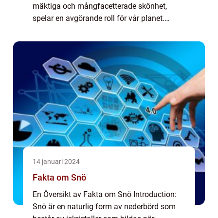
mäktiga och mångfacetterade skönhet,
spelar en avgörande roll för vår planet.
Dessa frodiga och biologiskt mångfaldiga
skogar täcker endast ca 6% av jordens
landyta men rymmer ...
14 januari 2024
Fakta om Snö
En Översikt av Fakta om Snö Introduction:
Snö är en naturlig form av nederbörd som