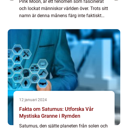
Pink Moon, är ett fenomen som fascinerat
och lockat människor världen över. Trots sitt
namn är denna månens färg inte faktiskt
rosa, utan snarare en referens till de rosa
vilda blommor som blommar under våren i...
12 januari 2024
Fakta om Saturnus: Utforska Vår
Mystiska Granne i Rymden
Saturnus, den sjätte planeten från solen och