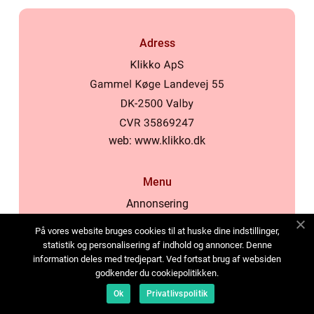
Adress
web:
www.klikko.dk
Menu
Annonsering
Om oss
På vores website bruges cookies til at huske dine indstillinger,
Cookies
statistik og personalisering af indhold og annoncer. Denne
information deles med tredjepart. Ved fortsat brug af websiden
Kontakta oss
godkender du cookiepolitikken.
Sitemap
Ok
Privatlivspolitik