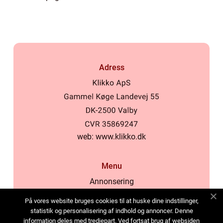
Adress
web:
www.klikko.dk
Menu
Annonsering
Om oss
På vores website bruges cookies til at huske dine indstillinger,
Cookies
statistik og personalisering af indhold og annoncer. Denne
information deles med tredjepart. Ved fortsat brug af websiden
Kontakta oss