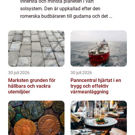
innersta och minsta planeten i vårt
solsystem. Den är uppkallad efter den
romerska budbäraren till gudarna och det är
bara passande att den här snabba planeten
genomsyras av en mängd fascinerande
fakta. Lå...
30 juli 2026
30 juli 2026
Marksten grunden för
Panncentral hjärtat i en
hållbara och vackra
trygg och effektiv
utemiljöer
värmeanläggning