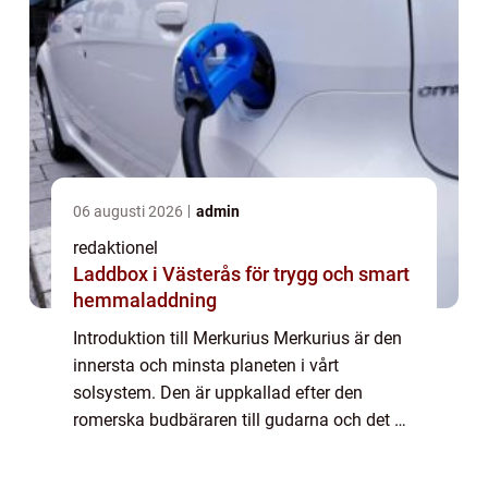
06 augusti 2026
admin
redaktionel
Laddbox i Västerås för trygg och smart
hemmaladdning
Introduktion till Merkurius Merkurius är den
innersta och minsta planeten i vårt
solsystem. Den är uppkallad efter den
romerska budbäraren till gudarna och det är
bara passande att den här snabba planeten
genomsyras av en mängd fascinerande