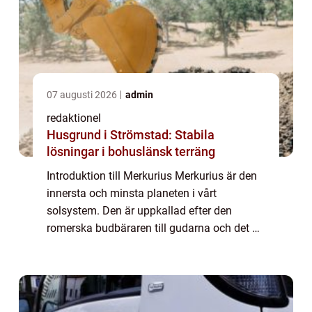
07 augusti 2026
admin
redaktionel
Husgrund i Strömstad: Stabila
lösningar i bohuslänsk terräng
Introduktion till Merkurius Merkurius är den
innersta och minsta planeten i vårt
solsystem. Den är uppkallad efter den
romerska budbäraren till gudarna och det är
bara passande att den här snabba planeten
genomsyras av en mängd fascinerande
fakta. Lå...