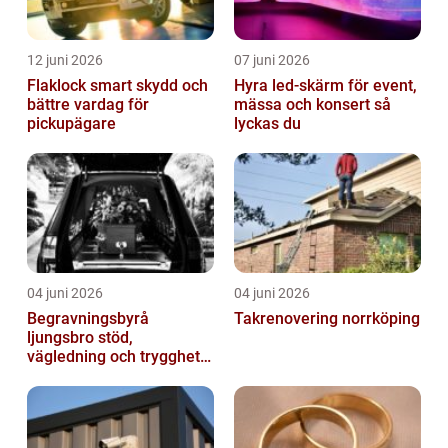
12 juni 2026
07 juni 2026
Flaklock smart skydd och
Hyra led-skärm för event,
bättre vardag för
mässa och konsert så
pickupägare
lyckas du
04 juni 2026
04 juni 2026
Begravningsbyrå
Takrenovering norrköping
ljungsbro stöd,
vägledning och trygghet
när livet förändras