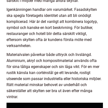
särskilt i miljöer med många andra skyltar.
Igenkänningen handlar om varumärket. Fasadskylten
ska spegla företagets identitet utan att bli onödigt
komplicerad. Här är det vanligt att kombinera logotyp,
symbol och kanske en kort beskrivning. För butiker,
restauranger och hotell blir detta särskilt viktigt,
eftersom skylten ofta är kundens första möte med
verksamheten.
Materialvalen påverkar både uttryck och livslängd.
Aluminium, akryl och kompositmaterial används ofta
för sina tåliga egenskaper och sin låga vikt. För en mer
rustik känsla kan corténstål ge ett levande, rostigt
utseende som passar industriella eller historiska miljöer.
Rätt material minskar behovet av underhåll och
säkerställer att skylten ser bra ut även efter många
vintrar.