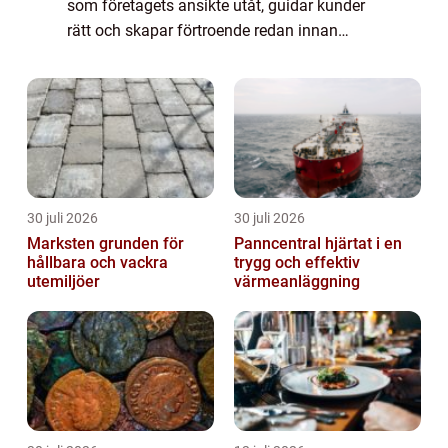
som företagets ansikte utåt, guidar kunder
rätt och skapar förtroende redan innan
någon kliver över tröskeln. När människor
rör sig snabbt i stadsmiljöer,
handelsområden el...
30 juli 2026
30 juli 2026
Marksten grunden för
Panncentral hjärtat i en
hållbara och vackra
trygg och effektiv
utemiljöer
värmeanläggning