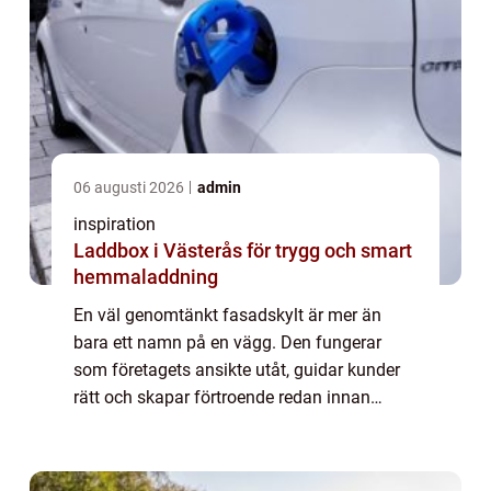
06 augusti 2026
admin
inspiration
Laddbox i Västerås för trygg och smart
hemmaladdning
En väl genomtänkt fasadskylt är mer än
bara ett namn på en vägg. Den fungerar
som företagets ansikte utåt, guidar kunder
rätt och skapar förtroende redan innan
någon kliver över tröskeln. När människor
rör sig snabbt i stadsmiljöer,
handelsområden el...