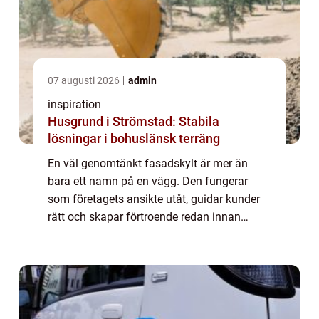
07 augusti 2026
admin
inspiration
Husgrund i Strömstad: Stabila
lösningar i bohuslänsk terräng
En väl genomtänkt fasadskylt är mer än
bara ett namn på en vägg. Den fungerar
som företagets ansikte utåt, guidar kunder
rätt och skapar förtroende redan innan
någon kliver över tröskeln. När människor
rör sig snabbt i stadsmiljöer,
handelsområden el...