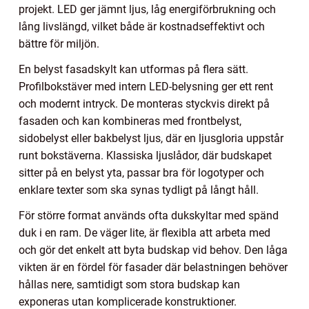
projekt. LED ger jämnt ljus, låg energiförbrukning och
lång livslängd, vilket både är kostnadseffektivt och
bättre för miljön.
En belyst fasadskylt kan utformas på flera sätt.
Profilbokstäver med intern LED-belysning ger ett rent
och modernt intryck. De monteras styckvis direkt på
fasaden och kan kombineras med frontbelyst,
sidobelyst eller bakbelyst ljus, där en ljusgloria uppstår
runt bokstäverna. Klassiska ljuslådor, där budskapet
sitter på en belyst yta, passar bra för logotyper och
enklare texter som ska synas tydligt på långt håll.
För större format används ofta dukskyltar med spänd
duk i en ram. De väger lite, är flexibla att arbeta med
och gör det enkelt att byta budskap vid behov. Den låga
vikten är en fördel för fasader där belastningen behöver
hållas nere, samtidigt som stora budskap kan
exponeras utan komplicerade konstruktioner.