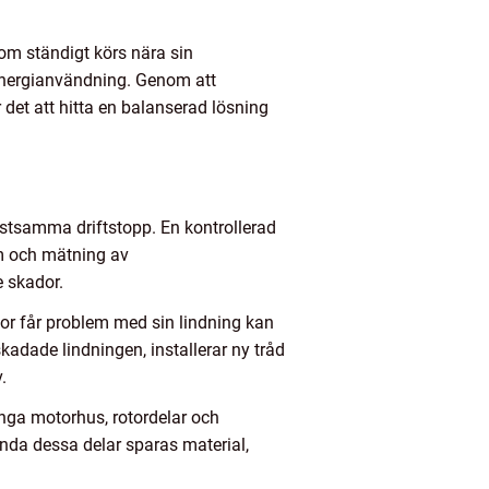
som ständigt körs nära sin
 energianvändning. Genom att
 det att hitta en balanserad lösning
ostsamma driftstopp. En kontrollerad
em och mätning av
e skador.
otor får problem med sin lindning kan
kadade lindningen, installerar ny tråd
.
ånga motorhus, rotordelar och
nda dessa delar sparas material,