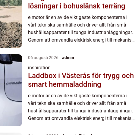
lösningar i bohuslänsk terräng
elmotor är en av de viktigaste komponenterna i
vårt tekniska samhälle och driver allt från små
hushållsapparater till tunga industrianläggningar.
Genom att omvandla elektrisk energi till mekanisk
rörelse skapar den förutsättningar för effektiva,
tyst...
06 augusti 2026
admin
inspiration
Laddbox i Västerås för trygg och
smart hemmaladdning
elmotor är en av de viktigaste komponenterna i
vårt tekniska samhälle och driver allt från små
hushållsapparater till tunga industrianläggningar.
Genom att omvandla elektrisk energi till mekanisk
rörelse skapar den förutsättningar för effektiva,
tyst...