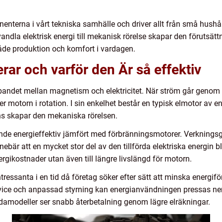
enterna i vårt tekniska samhälle och driver allt från små hushål
dla elektrisk energi till mekanisk rörelse skapar den förutsättni
åde produktion och komfort i vardagen.
rar och varför den Är så effektiv
andet mellan magnetism och elektricitet. När ström går genom e
 motorn i rotation. I sin enkelhet består en typisk elmotor av en 
ns skapar den mekaniska rörelsen.
nde energieffektiv jämfört med förbränningsmotorer. Verkningsg
nnebär att en mycket stor del av den tillförda elektriska energin bl
nergikostnader utan även till längre livslängd för motorn.
 intressanta i en tid då företag söker efter sätt att minska energ
rvice och anpassad styrning kan energianvändningen pressas ne
damodeller ser snabb återbetalning genom lägre elräkningar.