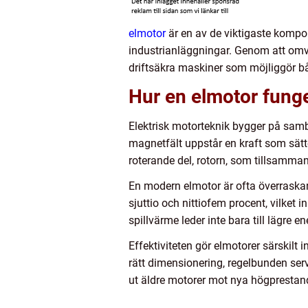
elmotor
är en av de viktigaste kompon
industrianläggningar. Genom att omvan
driftsäkra maskiner som möjliggör b
Hur en elmotor funge
Elektrisk motorteknik bygger på samb
magnetfält uppstår en kraft som sätter
roterande del, rotorn, som tillsamma
En modern elmotor är ofta överraska
sjuttio och nittiofem procent, vilket i
spillvärme leder inte bara till lägre e
Effektiviteten gör elmotorer särskilt
rätt dimensionering, regelbunden se
ut äldre motorer mot nya högprestan