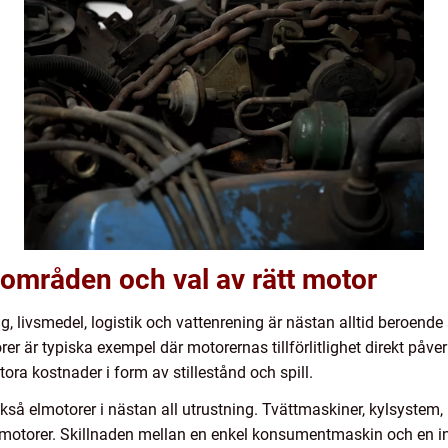
områden och val av rätt motor
ng, livsmedel, logistik och vattenrening är nästan alltid beroende
er är typiska exempel där motorernas tillförlitlighet direkt påve
ora kostnader i form av stillestånd och spill.
å elmotorer i nästan all utrustning. Tvättmaskiner, kylsystem
era motorer. Skillnaden mellan en enkel konsumentmaskin och en in