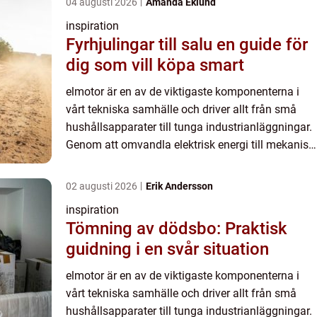
04 augusti 2026
Amanda Eklund
inspiration
Fyrhjulingar till salu en guide för
dig som vill köpa smart
elmotor är en av de viktigaste komponenterna i
vårt tekniska samhälle och driver allt från små
hushållsapparater till tunga industrianläggningar.
Genom att omvandla elektrisk energi till mekanisk
rörelse skapar den förutsättningar för effektiva,
tyst...
02 augusti 2026
Erik Andersson
inspiration
Tömning av dödsbo: Praktisk
guidning i en svår situation
elmotor är en av de viktigaste komponenterna i
vårt tekniska samhälle och driver allt från små
hushållsapparater till tunga industrianläggningar.