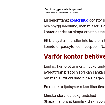
En genomtänkt
kontorsljud
gör stor s
och snygg inredning, men missar ljude
kontor går det att skapa arbetsplats
Ett bra system handlar inte bara om h
korridorer, pausytor och reception. Nä
Varför kontor behöv
Ljud på kontoret är mer än bakgrund
avbrott från prat och sorl kan sänka p
om man suttit vid datorn hela dagen.
Ett modernt ljudsystem kan lösa fler
Minska störande bakgrundsljud
Skapa mer privat känsla vid skrivbor