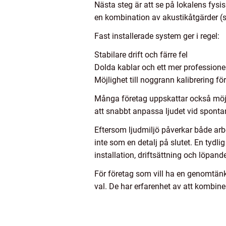
Nästa steg är att se på lokalens fysi
en kombination av akustikåtgärder (s
Fast installerade system ger i regel:
Stabilare drift och färre fel
Dolda kablar och ett mer professionel
Möjlighet till noggrann kalibrering fö
Många företag uppskattar också möjlig
att snabbt anpassa ljudet vid spontana
Eftersom ljudmiljö påverkar både arbe
inte som en detalj på slutet. En tydl
installation, driftsättning och löpand
För företag som vill ha en genomtänkt
val. De har erfarenhet av att kombiner