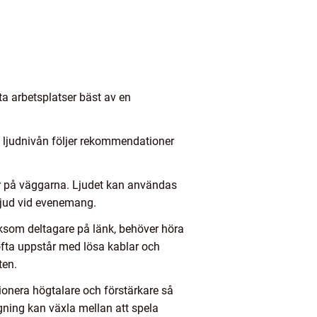
ta arbetsplatser bäst av en
t ljudnivån följer rekommendationer
ter på väggarna. Ljudet kan användas
ljud vid evenemang.
iksom deltagare på länk, behöver höra
 ofta uppstår med lösa kablar och
ten.
sionera högtalare och förstärkare så
äggning kan växla mellan att spela