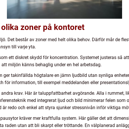
 olika zoner på kontoret
iljö. Det består av zoner med helt olika behov. Därför mår de fles
yn till varje yta.
som ett diskret skydd för koncentration. Systemet justeras så at
å att miljön känns behaglig under en hel arbetsdag.
rum ger takinfällda högtalare en jämn ljudbild utan synliga enhe
 för information, till exempel meddelanden eller presentations
ndra krav. Här är taluppfattbarhet avgörande. Alla i rummet, l
onferensteknik med integrerat ljud och bild minimerar felen som
tid är redo och enkel att styra sjunker stressnivån inför viktiga mö
a pausytor kräver mer kraftfulla system. Här gäller det att dimen
ista raden utan att bli skarpt eller tröttande. En välplanerad anl