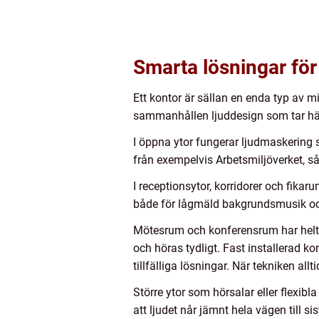
Smarta lösningar för
Ett kontor är sällan en enda typ av m
sammanhållen ljuddesign som tar häns
I öppna ytor fungerar ljudmaskering 
från exempelvis Arbetsmiljöverket, s
I receptionsytor, korridorer och fika
både för lågmäld bakgrundsmusik och
Mötesrum och konferensrum har helt a
och höras tydligt. Fast installerad k
tillfälliga lösningar. När tekniken all
Större ytor som hörsalar eller flexibl
att ljudet når jämnt hela vägen till s