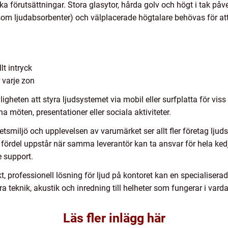
ska förutsättningar. Stora glasytor, hårda golv och högt i tak påv
om ljudabsorbenter) och välplacerade högtalare behövas för att
lt intryck
r varje zon
heten att styra ljudsystemet via mobil eller surfplatta för viss 
 möten, presentationer eller sociala aktiviteter.
tsmiljö och upplevelsen av varumärket ser allt fler företag ljud
ig fördel uppstår när samma leverantör kan ta ansvar för hela ke
e support.
, professionell lösning för ljud på kontoret kan en specialisera
a teknik, akustik och inredning till helheter som fungerar i vard
Läs fler inlägg här