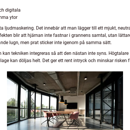
ch digitala
amma ytor
ljudmaskering. Det innebär att man lägger till ett mjukt, neutr
Effekten blir att hjärnan inte fastnar i grannens samtal, utan lätt
ande lugn, men prat sticker inte igenom på samma sätt.
 kan tekniken integreras så att den nästan inte syns. Högtalare 
e kan döljas helt. Det ger ett rent intryck och minskar risken fö