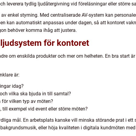
everera tydlig ljudåtergivning vid föreläsningar eller större s
av enkel styrning. Med centraliserade AV-system kan personalen
ymen kan automatiskt anpassas under dagen, så att kontoret vaknar
on behöver komma ihåg att justera.
t ljudsystem för kontoret
indre om enskilda produkter och mer om helheten. En bra start är 
nklare är:
ingar idag?
och vilka ska bjuda in till samtal?
för vilken typ av möten?
, till exempel vid event eller större möten?
ydliga mål. En arbetsplats kanske vill minska störande prat i ett 
akgrundsmusik, eller höja kvaliteten i digitala kundmöten med 