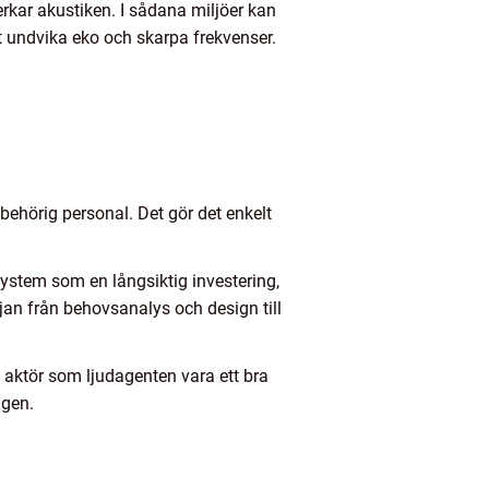
erkar akustiken. I sådana miljöer kan
 undvika eko och skarpa frekvenser.
behörig personal. Det gör det enkelt
system som en långsiktig investering,
djan från behovsanalys och design till
d aktör som ljudagenten vara ett bra
agen.