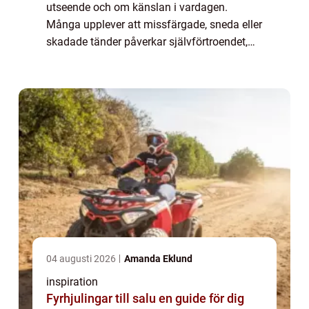
utseende och om känslan i vardagen.
Många upplever att missfärgade, sneda eller
skadade tänder påverkar självförtroendet,
särskilt i mötet med nya människor. Med
modern estetisk tandvård går det att göra
sko...
04 augusti 2026
Amanda Eklund
inspiration
Fyrhjulingar till salu en guide för dig