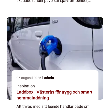
skadade tänder påverkar självförtroendet,
särskilt i mötet med nya människor. Med
modern estetisk tandvård går det att göra
sko...
06 augusti 2026
admin
inspiration
Laddbox i Västerås för trygg och smart
hemmaladdning
Att trivas med sitt leende handlar både om