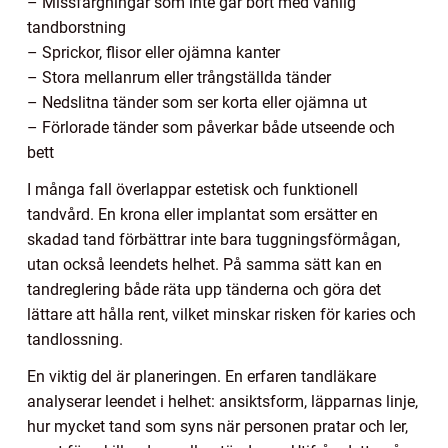
– Missfärgningar som inte går bort med vanlig
tandborstning
– Sprickor, flisor eller ojämna kanter
– Stora mellanrum eller trångställda tänder
– Nedslitna tänder som ser korta eller ojämna ut
– Förlorade tänder som påverkar både utseende och
bett
I många fall överlappar estetisk och funktionell
tandvård. En krona eller implantat som ersätter en
skadad tand förbättrar inte bara tuggningsförmågan,
utan också leendets helhet. På samma sätt kan en
tandreglering både räta upp tänderna och göra det
lättare att hålla rent, vilket minskar risken för karies och
tandlossning.
En viktig del är planeringen. En erfaren tandläkare
analyserar leendet i helhet: ansiktsform, läpparnas linje,
hur mycket tand som syns när personen pratar och ler,