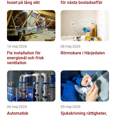
huset på lång sikt
för nästa bostadsaffär
10 maj 2026
08 maj 2026
Ftx installation för
Rörmokare i Härjedalen
energisnål och frisk
ventilation
06 maj 2026
05 maj 2026
Automatisk
Sjukskrivning rättigheter,