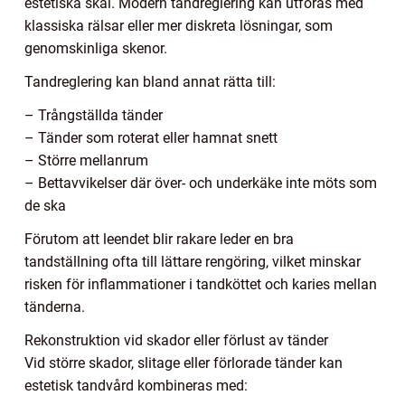
estetiska skäl. Modern tandreglering kan utföras med
klassiska rälsar eller mer diskreta lösningar, som
genomskinliga skenor.
Tandreglering kan bland annat rätta till:
– Trångställda tänder
– Tänder som roterat eller hamnat snett
– Större mellanrum
– Bettavvikelser där över- och underkäke inte möts som
de ska
Förutom att leendet blir rakare leder en bra
tandställning ofta till lättare rengöring, vilket minskar
risken för inflammationer i tandköttet och karies mellan
tänderna.
Rekonstruktion vid skador eller förlust av tänder
Vid större skador, slitage eller förlorade tänder kan
estetisk tandvård kombineras med: