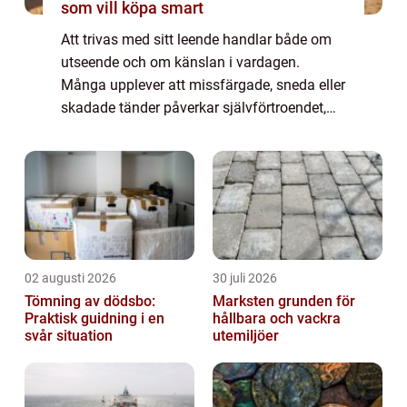
som vill köpa smart
Att trivas med sitt leende handlar både om
utseende och om känslan i vardagen.
Många upplever att missfärgade, sneda eller
skadade tänder påverkar självförtroendet,
särskilt i mötet med nya människor. Med
modern estetisk tandvård går det att göra
sko...
02 augusti 2026
30 juli 2026
Tömning av dödsbo:
Marksten grunden för
Praktisk guidning i en
hållbara och vackra
svår situation
utemiljöer