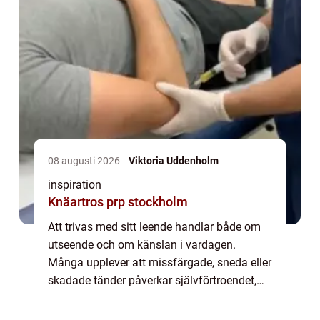
08 augusti 2026
Viktoria Uddenholm
inspiration
Knäartros prp stockholm
Att trivas med sitt leende handlar både om
utseende och om känslan i vardagen.
Många upplever att missfärgade, sneda eller
skadade tänder påverkar självförtroendet,
särskilt i mötet med nya människor. Med
modern estetisk tandvård går det att göra