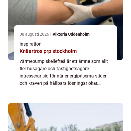
08 augusti 2026
Viktoria Uddenholm
inspiration
Knäartros prp stockholm
värmepump skellefteå är ett ämne som allt
fler husägare och fastighetsägare
intresserar sig för när energipriserna stiger
och kraven på hållbara lösningar ökar.
Många söker ett system som ger jämn
värme, lägre driftskostnader och lång
livslängd utan ...