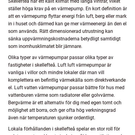
Skellefteå har ett kallt klimat med långa vintrar, vilket
ställer höga krav på en värmepump. En kort definition är
att en värmepump flyttar energi från luft, berg eller mark
in i huset och därmed kan ge mer värmeenergi än den el
som används. Rätt dimensionerad utrustning kan
sänka uppvärmningskostnaderna betydligt samtidigt
som inomhusklimatet blir jämnare.
Olika typer av värmepumpar passar olika typer av
fastigheter i skellefteå. Luft luft värmepumpar är
vanliga i villor och mindre lokaler där man vill
komplettera en befintlig värmekälla som direktverkande
el. Luft vatten värmepumpar passar bättre för hus med
vattenburen värme som radiatorer eller golvvärme.
Bergvärme är ett alternativ för dig med egen tomt och
möjlighet att borra, och ger ofta hög verkningsgrad
även när temperaturen sjunker ordentligt.
Lokala förhållanden i skellefteå spelar en stor roll för