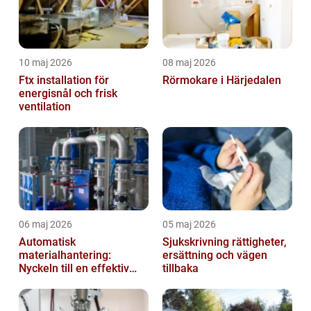
10 maj 2026
08 maj 2026
Ftx installation för
Rörmokare i Härjedalen
energisnål och frisk
ventilation
06 maj 2026
05 maj 2026
Automatisk
Sjukskrivning rättigheter,
materialhantering:
ersättning och vägen
Nyckeln till en effektiv
tillbaka
och säker arbetsplats