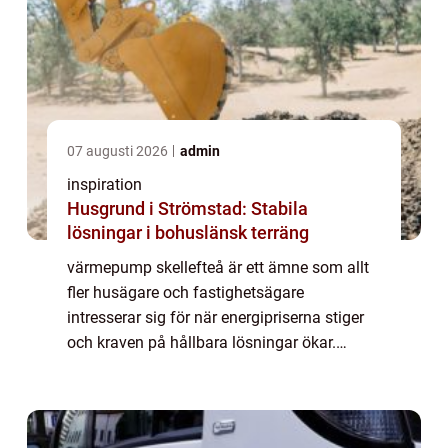
07 augusti 2026
admin
inspiration
Husgrund i Strömstad: Stabila
lösningar i bohuslänsk terräng
värmepump skellefteå är ett ämne som allt
fler husägare och fastighetsägare
intresserar sig för när energipriserna stiger
och kraven på hållbara lösningar ökar.
Många söker ett system som ger jämn
värme, lägre driftskostnader och lång
livslängd utan ...