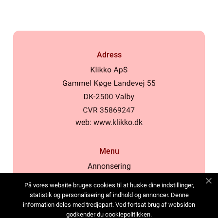
Adress
web:
www.klikko.dk
Menu
Annonsering
Om oss
På vores website bruges cookies til at huske dine indstillinger,
Cookies
statistik og personalisering af indhold og annoncer. Denne
information deles med tredjepart. Ved fortsat brug af websiden
Kontakta oss
godkender du cookiepolitikken.