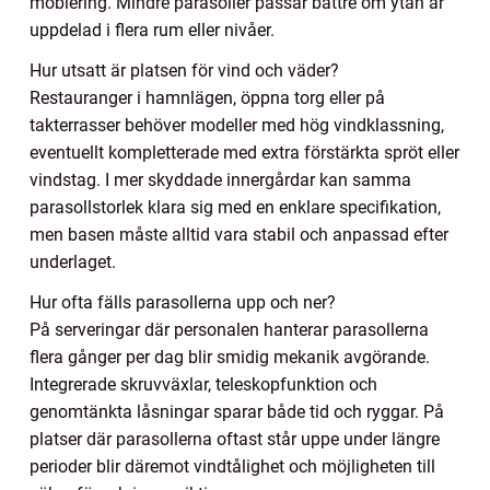
möblering. Mindre parasoller passar bättre om ytan är
uppdelad i flera rum eller nivåer.
Hur utsatt är platsen för vind och väder?
Restauranger i hamnlägen, öppna torg eller på
takterrasser behöver modeller med hög vindklassning,
eventuellt kompletterade med extra förstärkta spröt eller
vindstag. I mer skyddade innergårdar kan samma
parasollstorlek klara sig med en enklare specifikation,
men basen måste alltid vara stabil och anpassad efter
underlaget.
Hur ofta fälls parasollerna upp och ner?
På serveringar där personalen hanterar parasollerna
flera gånger per dag blir smidig mekanik avgörande.
Integrerade skruvväxlar, teleskopfunktion och
genomtänkta låsningar sparar både tid och ryggar. På
platser där parasollerna oftast står uppe under längre
perioder blir däremot vindtålighet och möjligheten till