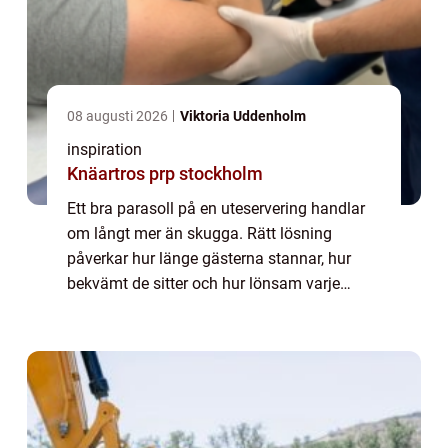
08 augusti 2026
Viktoria Uddenholm
inspiration
Knäartros prp stockholm
Ett bra parasoll på en uteservering handlar
om långt mer än skugga. Rätt lösning
påverkar hur länge gästerna stannar, hur
bekvämt de sitter och hur lönsam varje
kvadratmeter blir. När restauranger planerar
sin utemiljö blir valet av parasoll därför e...