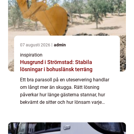
07 augusti 2026
admin
inspiration
Husgrund i Strömstad: Stabila
lösningar i bohuslänsk terräng
Ett bra parasoll på en uteservering handlar
om långt mer än skugga. Rätt lösning
påverkar hur länge gästerna stannar, hur
bekvämt de sitter och hur lönsam varje
kvadratmeter blir. När restauranger planerar
sin utemiljö blir valet av parasoll därför e...