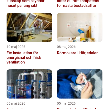
kunskap som skyddar
hittar du rätt kompetens
huset på lång sikt
för nästa bostadsaffär
10 maj 2026
08 maj 2026
Ftx installation för
Rörmokare i Härjedalen
energisnål och frisk
ventilation
06 maj 2026
05 maj 2026