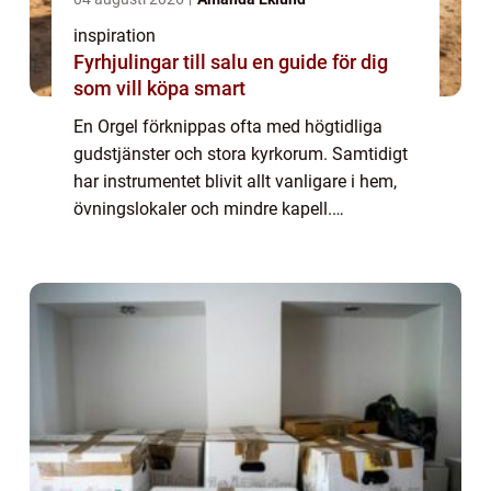
inspiration
Fyrhjulingar till salu en guide för dig
som vill köpa smart
En Orgel förknippas ofta med högtidliga
gudstjänster och stora kyrkorum. Samtidigt
har instrumentet blivit allt vanligare i hem,
övningslokaler och mindre kapell.
Utvecklingen inom digital teknik har
förändrat hur vi kan uppleva orgelklang,
utan att ...