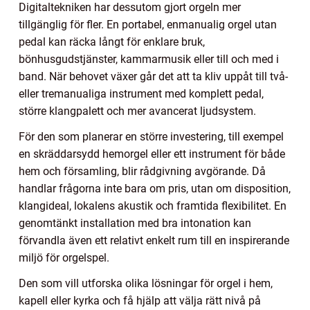
Digitaltekniken har dessutom gjort orgeln mer
tillgänglig för fler. En portabel, enmanualig orgel utan
pedal kan räcka långt för enklare bruk,
bönhusgudstjänster, kammarmusik eller till och med i
band. När behovet växer går det att ta kliv uppåt till två-
eller tremanualiga instrument med komplett pedal,
större klangpalett och mer avancerat ljudsystem.
För den som planerar en större investering, till exempel
en skräddarsydd hemorgel eller ett instrument för både
hem och församling, blir rådgivning avgörande. Då
handlar frågorna inte bara om pris, utan om disposition,
klangideal, lokalens akustik och framtida flexibilitet. En
genomtänkt installation med bra intonation kan
förvandla även ett relativt enkelt rum till en inspirerande
miljö för orgelspel.
Den som vill utforska olika lösningar för orgel i hem,
kapell eller kyrka och få hjälp att välja rätt nivå på