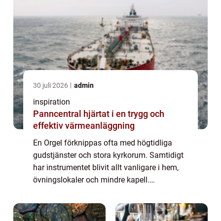
30 juli 2026
admin
inspiration
Panncentral hjärtat i en trygg och
effektiv värmeanläggning
En Orgel förknippas ofta med högtidliga
gudstjänster och stora kyrkorum. Samtidigt
har instrumentet blivit allt vanligare i hem,
övningslokaler och mindre kapell.
Utvecklingen inom digital teknik har
förändrat hur vi kan uppleva orgelklang,
utan att ...