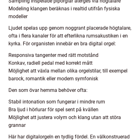
Sampling inspelade piporglar återges via högtalare
Modeling klangen beräknas i realtid utifrån fysiska
modeller
Ljudet spelas upp genom noggrant placerade högtalare,
ofta i flera kanaler för att efterlikna rumsakustiken i en
kyrka. För organisten innebär en bra digital orgel:
Responsiva tangenter med rätt motstånd
Konkav, radiell pedal med korrekt mått
Möjlighet att växla mellan olika orgelstilar, till exempel
barock, romantik eller modern symfonisk
Den som övar hemma behöver ofta:
Stabil intonation som fungerar i mindre rum
Bra ljud i hörlurar för spel sent på kvällen
Möjlighet att justera volym och klang utan att störa
grannar
Här har digitalorgeln en tydlig fördel. En välkonstruerad