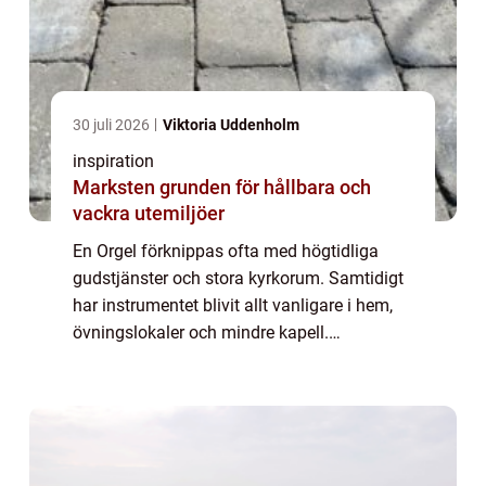
30 juli 2026
Viktoria Uddenholm
inspiration
Marksten grunden för hållbara och
vackra utemiljöer
En Orgel förknippas ofta med högtidliga
gudstjänster och stora kyrkorum. Samtidigt
har instrumentet blivit allt vanligare i hem,
övningslokaler och mindre kapell.
Utvecklingen inom digital teknik har
förändrat hur vi kan uppleva orgelklang,
utan att ...