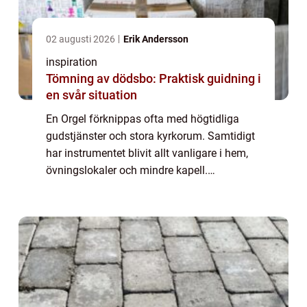
02 augusti 2026
Erik Andersson
inspiration
Tömning av dödsbo: Praktisk guidning i
en svår situation
En Orgel förknippas ofta med högtidliga
gudstjänster och stora kyrkorum. Samtidigt
har instrumentet blivit allt vanligare i hem,
övningslokaler och mindre kapell.
Utvecklingen inom digital teknik har
förändrat hur vi kan uppleva orgelklang,
utan att ...