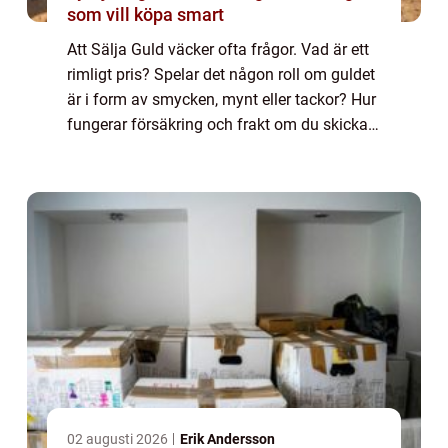
som vill köpa smart
Att Sälja Guld väcker ofta frågor. Vad är ett
rimligt pris? Spelar det någon roll om guldet
är i form av smycken, mynt eller tackor? Hur
fungerar försäkring och frakt om du skickar
guldet med posten? När människor ska
Sälja Guld handlar besluten både...
02 augusti 2026
Erik Andersson