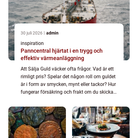
30 juli 2026
admin
inspiration
Panncentral hjärtat i en trygg och
effektiv värmeanläggning
Att Sälja Guld väcker ofta frågor. Vad är ett
rimligt pris? Spelar det någon roll om guldet
är i form av smycken, mynt eller tackor? Hur
fungerar försäkring och frakt om du skickar
guldet med posten? När människor ska
Sälja Guld handlar besluten både...