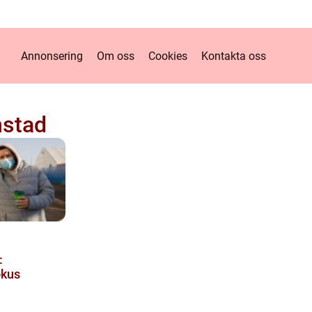
Annonsering
Om oss
Cookies
Kontakta oss
mstad
:
okus