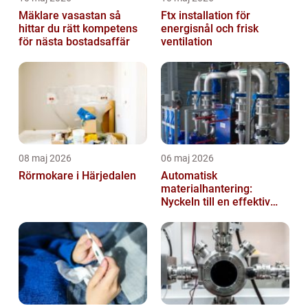
Mäklare vasastan så
Ftx installation för
hittar du rätt kompetens
energisnål och frisk
för nästa bostadsaffär
ventilation
08 maj 2026
06 maj 2026
Rörmokare i Härjedalen
Automatisk
materialhantering:
Nyckeln till en effektiv
och säker arbetsplats