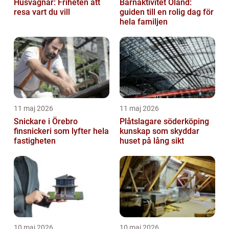
Husvagnar: Friheten att
Barnaktivitet Öland:
resa vart du vill
guiden till en rolig dag för
hela familjen
11 maj 2026
11 maj 2026
Snickare i Örebro
Plåtslagare söderköping
finsnickeri som lyfter hela
kunskap som skyddar
fastigheten
huset på lång sikt
10 maj 2026
10 maj 2026