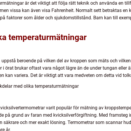
mätningar är det viktigt att följa rätt teknik och använda en tillf
 men vissa kan även visa Fahrenheit. Normalt sett betraktas en
på faktorer som ålder och sjukdomstillstånd. Barn kan till exe
ika temperaturmätningar
n uppstå beroende på vilken del av kroppen som mäts och vilke
i örat brukar oftast vara något lägre än de under tungan eller ä
en kan variera. Det är viktigt att vara medveten om detta vid tol
ckdelar med olika temperaturmätningar
kvicksilvertermometrar varit populär för mätning av kroppstemp
e på grund av faran med kvicksilverförgiftning. Med framsteg i
 en säkrare och mer exakt lösning. Termometrar som scannar hu
re år.