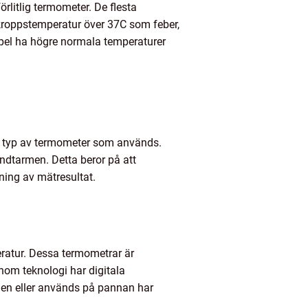
örlitlig termometer. De flesta
 kroppstemperatur över 37C som feber,
mpel ha högre normala temperaturer
n typ av termometer som används.
ndtarmen. Detta beror på att
kning av mätresultat.
eratur. Dessa termometrar är
nom teknologi har digitala
den eller används på pannan har