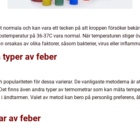
t normala och kan vara ett tecken på att kroppen försöker bekä
stemperatur på 36-37C vara normal. När temperaturen stiger öve
n orsakas av olika faktorer, såsom bakterier, virus eller inflamm
 typer av feber
och populariteten för dessa varierar. De vanligaste metoderna är 
n. Det finns även andra typer av termometrar som kan mäta tem
 i ändtarmen. Valet av metod kan bero på personlig preferens, å
ar av feber