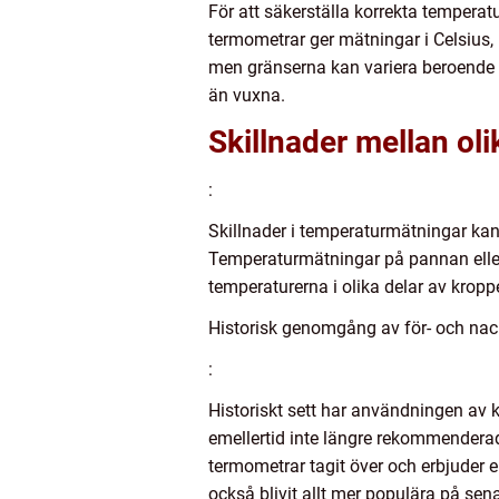
För att säkerställa korrekta temperatur
termometrar ger mätningar i Celsius,
men gränserna kan variera beroende 
än vuxna.
Skillnader mellan ol
:
Skillnader i temperaturmätningar ka
Temperaturmätningar på pannan eller 
temperaturerna i olika delar av kropp
Historisk genomgång av för- och na
:
Historiskt sett har användningen av 
emellertid inte längre rekommenderad
termometrar tagit över och erbjuder
också blivit allt mer populära på sena