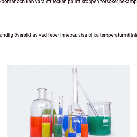
sjukdomar och kan vara ett tecken på att kroppen försöker bekäm
rundlig översikt av vad feber innebär, visa olika temperaturmätn