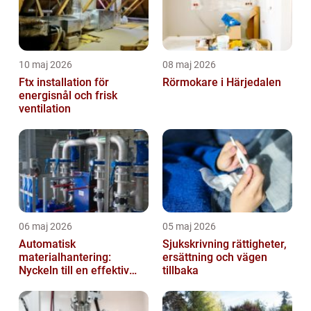
10 maj 2026
08 maj 2026
Ftx installation för
Rörmokare i Härjedalen
energisnål och frisk
ventilation
06 maj 2026
05 maj 2026
Automatisk
Sjukskrivning rättigheter,
materialhantering:
ersättning och vägen
Nyckeln till en effektiv
tillbaka
och säker arbetsplats