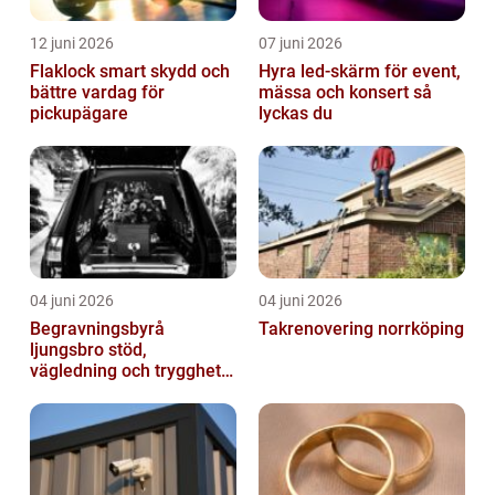
12 juni 2026
07 juni 2026
Flaklock smart skydd och
Hyra led-skärm för event,
bättre vardag för
mässa och konsert så
pickupägare
lyckas du
04 juni 2026
04 juni 2026
Begravningsbyrå
Takrenovering norrköping
ljungsbro stöd,
vägledning och trygghet
när livet förändras