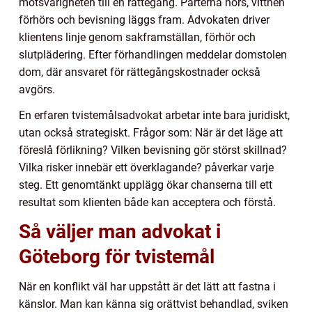
motsvarigheten till en rättegång. Parterna hörs, vittnen
förhörs och bevisning läggs fram. Advokaten driver
klientens linje genom sakframställan, förhör och
slutplädering. Efter förhandlingen meddelar domstolen
dom, där ansvaret för rättegångskostnader också
avgörs.
En erfaren tvistemålsadvokat arbetar inte bara juridiskt,
utan också strategiskt. Frågor som: När är det läge att
föreslå förlikning? Vilken bevisning gör störst skillnad?
Vilka risker innebär ett överklagande? påverkar varje
steg. Ett genomtänkt upplägg ökar chanserna till ett
resultat som klienten både kan acceptera och förstå.
Så väljer man advokat i
Göteborg för tvistemål
När en konflikt väl har uppstått är det lätt att fastna i
känslor. Man kan känna sig orättvist behandlad, sviken