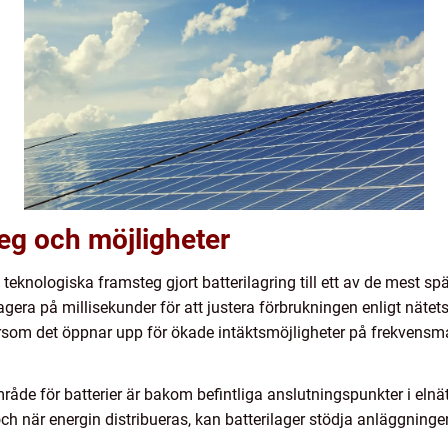
eg och möjligheter
teknologiska framsteg gjort batterilagring till ett av de mest
gera på millisekunder för att justera förbrukningen enligt nätets 
som det öppnar upp för ökade intäktsmöjligheter på frekvensma
e för batterier är bakom befintliga anslutningspunkter i elnätet
h när energin distribueras, kan batterilager stödja anläggninge