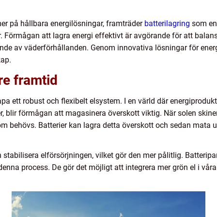
 mer på hållbara energilösningar, framträder
batterilagring
som en 
r. Förmågan att lagra energi effektivt är avgörande för att bal
ende av väderförhållanden. Genom innovativa lösningar för ener
kap.
re framtid
kapa ett robust och flexibelt elsystem. I en värld där energiprodu
blir förmågan att magasinera överskott viktig. När solen skiner s
m behövs. Batterier kan lagra detta överskott och sedan mata u
stabilisera elförsörjningen, vilket gör den mer pålitlig. Batteripa
i denna process. De gör det möjligt att integrera mer grön el i 