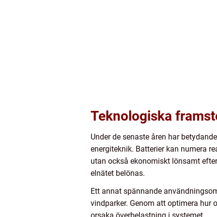
Teknologiska framst
Under de senaste åren har betydande 
energiteknik. Batterier kan numera rea
utan också ekonomiskt lönsamt efter
elnätet belönas.
Ett annat spännande användningsområd
vindparker. Genom att optimera hur oc
orsaka överbelastning i systemet.