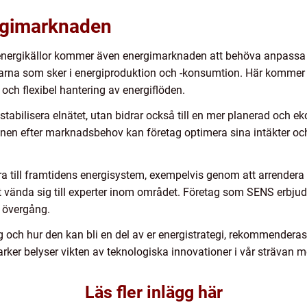
rgimarknaden
ergikällor kommer även energimarknaden att behöva anpassa sig
na som sker i energiproduktion och -konsumtion. Här kommer bat
ch flexibel hantering av energiflöden.
 att stabilisera elnätet, utan bidrar också till en mer planerad 
en efter marknadsbehov kan företag optimera sina intäkter och s
a till framtidens energisystem, exempelvis genom att arrendera mar
att vända sig till experter inom området. Företag som SENS erbj
a övergång.
g och hur den kan bli en del av er energistrategi, rekommendera
arker belyser vikten av teknologiska innovationer i vår strävan m
Läs fler inlägg här