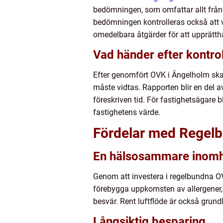
bedömningen, som omfattar allt från lu
bedömningen kontrolleras också att ve
omedelbara åtgärder för att upprätthå
Vad händer efter kontro
Efter genomfört OVK i Ängelholm skall
måste vidtas. Rapporten blir en del a
föreskriven tid. För fastighetsägare
fastighetens värde.
Fördelar med Regelb
En hälsosammare inomh
Genom att investera i regelbundna OV
förebygga uppkomsten av allergener,
besvär. Rent luftflöde är också grun
Långsiktig besparing