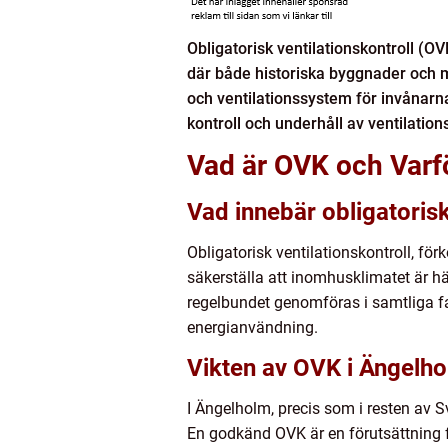
Obligatorisk ventilationskontroll (O
där både historiska byggnader och mo
och ventilationssystem för invånarn
kontroll och underhåll av ventilatio
Vad är OVK och Varfö
Vad innebär obligatorisk
Obligatorisk ventilationskontroll, fö
säkerställa att inomhusklimatet är hä
regelbundet genomföras i samtliga fas
energianvändning.
Vikten av OVK i Ängelh
I Ängelholm, precis som i resten av Sv
En godkänd OVK är en förutsättning f