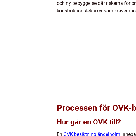
och ny bebyggelse där riskerna för bri
konstruktionstekniker som kräver mod
Processen för OVK-b
Hur går en OVK till?
En
OVK besiktning ängelholm
innebär