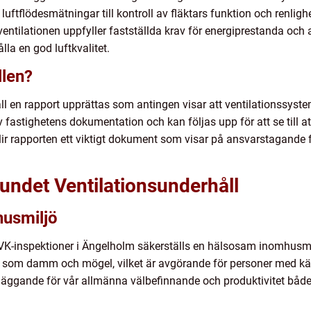
ftflödesmätningar till kontroll av fläktars funktion och renlighe
ntilationen uppfyller fastställda krav för energiprestanda och a
lla en god luftkvalitet.
llen?
 en rapport upprättas som antingen visar att ventilationssystem
v fastighetens dokumentation och kan följas upp för att se till a
 blir rapporten ett viktigt dokument som visar på ansvarstagande
undet Ventilationsunderhåll
usmiljö
K-inspektioner i Ängelholm säkerställs en hälsosam inomhusmilj
 som damm och mögel, vilket är avgörande för personer med kän
dläggande för vår allmänna välbefinnande och produktivitet både