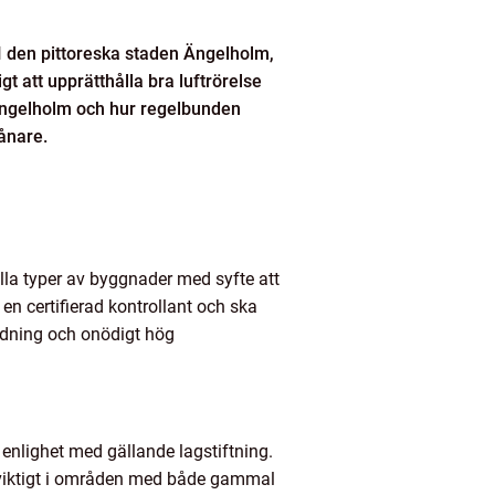
 I den pittoreska staden Ängelholm,
t att upprätthålla bra luftrörelse
 Ängelholm och hur regelbunden
vånare.
alla typer av byggnader med syfte att
en certifierad kontrollant och ska
ildning och onödigt hög
i enlighet med gällande lagstiftning.
t viktigt i områden med både gammal