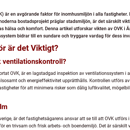
VK) är en avgörande faktor för inomhusmiljön i alla fastigheter.
derna bostadsprojekt präglar stadsmiljön, är det särskilt viktig
as hälsa och komfort. Denna artikel utforskar vikten av OVK i
nssystem bidrar till en sundare och tryggare vardag för dess in
r är det Viktigt?
 ventilationskontroll?
rkortat OVK, är en lagstadgad inspektion av ventilationssystem i 
lsosamt och energieffektivitet upprätthålls. Kontrollen utförs av 
tigheter för att minimera risker som dålig luftkvalitet, mögelb
olm
erige, är det fastighetsägarens ansvar att se till att OVK utförs 
ör en trivsam och frisk arbets- och boendemiljö. Det är särskil