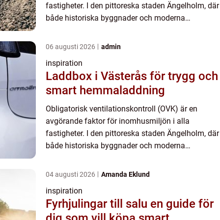
fastigheter. I den pittoreska staden Ängelholm, där
både historiska byggnader och moderna
bostadsprojekt präglar stadsmil...
06 augusti 2026
admin
inspiration
Laddbox i Västerås för trygg och
smart hemmaladdning
Obligatorisk ventilationskontroll (OVK) är en
avgörande faktor för inomhusmiljön i alla
fastigheter. I den pittoreska staden Ängelholm, där
både historiska byggnader och moderna
bostadsprojekt präglar stadsmil...
04 augusti 2026
Amanda Eklund
inspiration
Fyrhjulingar till salu en guide för
dig som vill köpa smart