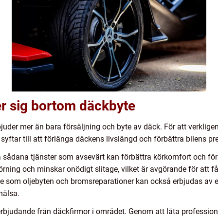
er sig bortom däckbyte
juder mer än bara försäljning och byte av däck. För att verklige
syftar till att förlänga däckens livslängd och förbättra bilens p
vå sådana tjänster som avsevärt kan förbättra körkomfort och fö
ning och minskar onödigt slitage, vilket är avgörande för att få
ce som oljebyten och bromsreparationer kan också erbjudas av et
hälsa.
 erbjudande från däckfirmor i området. Genom att låta profession