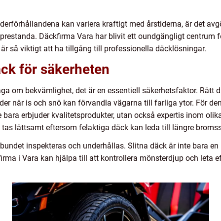
derförhållandena kan variera kraftigt med årstiderna, är det avgö
 prestanda. Däckfirma Vara har blivit ett oundgängligt centrum 
r så viktigt att ha tillgång till professionella däcklösningar.
äck för säkerheten
åga om bekvämlighet, det är en essentiell säkerhetsfaktor. Rätt d
 när is och snö kan förvandla vägarna till farliga ytor. För den 
te bara erbjuder kvalitetsprodukter, utan också expertis inom oli
nte tas lättsamt eftersom felaktiga däck kan leda till längre broms
det inspekteras och underhållas. Slitna däck är inte bara en lag
firma i Vara kan hjälpa till att kontrollera mönsterdjup och leta 