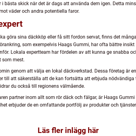
r i bästa skick när det är dags att använda dem igen. Detta min
ot väder och andra potentiella faror.
 expert
a göra sina däckköp eller få sitt fordon servat, finns det många 
förankring, som exempelvis Haags Gummi, har ofta bättre insikt
inför. Lokala expertteam har fördelen av att kunna ge snabba och 
et som mest.
in genom att välja en lokal däckverkstad. Dessa företag är en 
 till att säkerställa att de kan fortsätta att erbjuda nödvändiga t
 bidrar du också till regionens välmående.
faren partner inom allt som rör däck och fälgar, är Haags Gummi 
dhet erbjuder de en omfattande portfölj av produkter och tjänster
Läs fler inlägg här