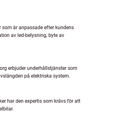
ngar som är anpassade efter kundens
ation av led-belysning, byte av
eborg erbjuder underhållstjänster som
 livslängden på elektriska system.
ker har den expertis som krävs för att
lbilar.