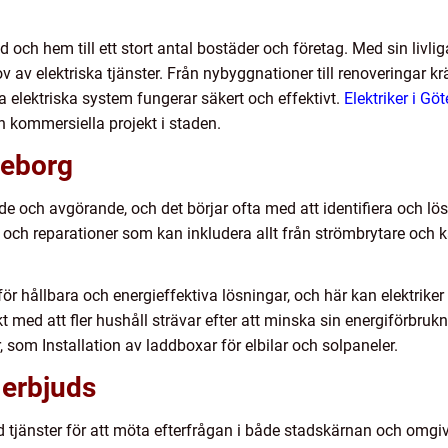
 och hem till ett stort antal bostäder och företag. Med sin livli
ov av elektriska tjänster. Från nybyggnationer till renoveringar kr
 elektriska system fungerar säkert och effektivt.
Elektriker i Gö
ch kommersiella projekt i staden.
öteborg
nde och avgörande, och det börjar ofta med att identifiera och lö
r och reparationer som kan inkludera allt från strömbrytare och k
 för hållbara och energieffektiva lösningar, och här kan elektrike
t med att fler hushåll strävar efter att minska sin energiförbruknin
 som Installation av laddboxar för elbilar och solpaneler.
 erbjuds
d tjänster för att möta efterfrågan i både stadskärnan och omgiv