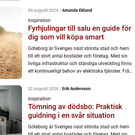
n...
04 augusti 2026
Amanda Eklund
inspiration
Fyrhjulingar till salu en guide för
dig som vill köpa smart
Göteborg är Sveriges näst största stad och hem
till ett stort antal bostäder och företag. Med sin
livliga infrastruktur och ständiga utveckling finns
ett kontinuerligt behov av elektriska tjänster. Från
n...
02 augusti 2026
Erik Andersson
inspiration
Tömning av dödsbo: Praktisk
guidning i en svår situation
Göteborg är Sveriges näst största stad och hem
till ett stort antal bostäder och företag. Med sin