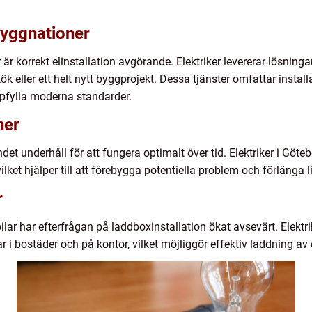
byggnationer
 är korrekt elinstallation avgörande. Elektriker levererar lösni
ök eller ett helt nytt byggprojekt. Dessa tjänster omfattar install
ppfylla moderna standarder.
ner
det underhåll för att fungera optimalt över tid. Elektriker i Göt
vilket hjälper till att förebygga potentiella problem och förlänga
r
lar har efterfrågan på laddboxinstallation ökat avsevärt. Elektri
 i bostäder och på kontor, vilket möjliggör effektiv laddning av e