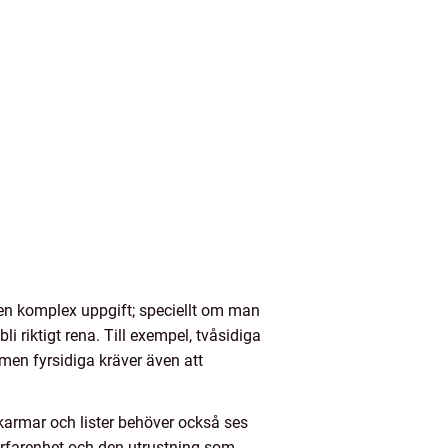
 en komplex uppgift; speciellt om man
li riktigt rena. Till exempel, tvåsidiga
 men fyrsidiga kräver även att
 karmar och lister behöver också ses
erfarenhet och den utrustning som