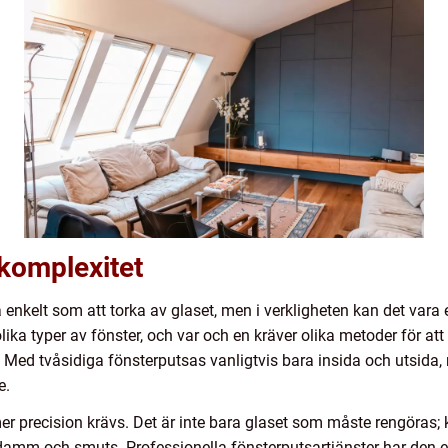
komplexitet
 enkelt som att torka av glaset, men i verkligheten kan det vara
olika typer av fönster, och var och en kräver olika metoder för att b
. Med tvåsidiga fönsterputsas vanligtvis bara insida och utsida,
e.
er precision krävs. Det är inte bara glaset som måste rengöras;
 damm och smuts. Professionella fönsterputsartjänster har den 