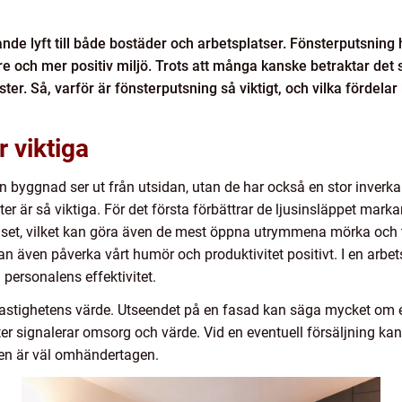
nde lyft till både bostäder och arbetsplatser. Fönsterputsning 
e och mer positiv miljö. Trots att många kanske betraktar det 
ster. Så, varför är fönsterputsning så viktigt, och vilka fördela
r viktiga
n byggnad ser ut från utsidan, utan de har också en stor inverkan
ter är så viktiga. För det första förbättrar de ljusinsläppet mar
ljuset, vilket kan göra även de mest öppna utrymmena mörka och tr
n även påverka vårt humör och produktivitet positivt. I en arbet
personalens effektivitet.
ll fastighetens värde. Utseendet på en fasad kan säga mycket om 
 signalerar omsorg och värde. Vid en eventuell försäljning kan
ten är väl omhändertagen.