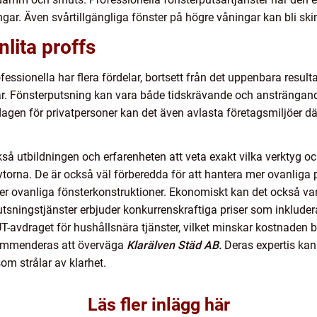
gar. Även svårtillgängliga fönster på högre våningar kan bli sk
lita proffs
ofessionella har flera fördelar, bortsett från det uppenbara result
ar. Fönsterputsning kan vara både tidskrävande och ansträngand
rdagen för privatpersoner kan det även avlasta företagsmiljöer 
så utbildningen och erfarenheten att veta exakt vilka verktyg o
ytorna. De är också väl förberedda för att hantera mer ovanliga 
er ovanliga fönsterkonstruktioner. Ekonomiskt kan det också vara 
tsningstjänster erbjuder konkurrenskraftiga priser som inkluderar
-avdraget för hushållsnära tjänster, vilket minskar kostnaden be
ekommenderas att överväga
Klarälven Städ AB.
Deras expertis kan b
som strålar av klarhet.
Läs fler inlägg här