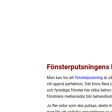
Fönsterputsningens 
Man kan tro att
fönsterputsning
är så
vill uppnå perfektion. Det finns flera 
och fyrsidiga fönster har olika behov
fönstrens mellansidor blir behandlad
Ju fler sidor som ska putsas, desto m
över för att undvika ansamlingar av