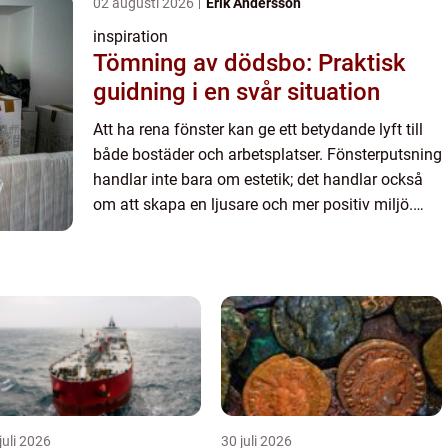
02 augusti 2026
Erik Andersson
inspiration
Tömning av dödsbo: Praktisk
guidning i en svår situation
Att ha rena fönster kan ge ett betydande lyft till
både bostäder och arbetsplatser. Fönsterputsning
handlar inte bara om estetik; det handlar också
om att skapa en ljusare och mer positiv miljö.
Trots att många k...
juli 2026
30 juli 2026