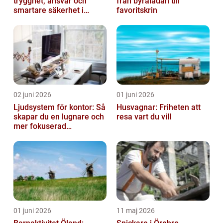
trygghet, ansvar och
från byrålådan till
smartare säkerhet i
favoritskrin
vardagen
02 juni 2026
01 juni 2026
Ljudsystem för kontor: Så
Husvagnar: Friheten att
skapar du en lugnare och
resa vart du vill
mer fokuserad
arbetsmiljö
01 juni 2026
11 maj 2026