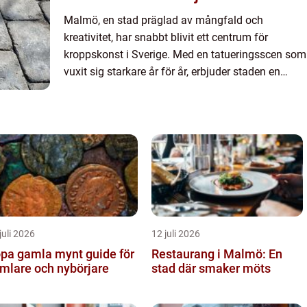
Malmö, en stad präglad av mångfald och
kreativitet, har snabbt blivit ett centrum för
kroppskonst i Sverige. Med en tatueringsscen som
vuxit sig starkare år för år, erbjuder staden en
chans för både lo...
juli 2026
12 juli 2026
a gamla mynt guide för
Restaurang i Malmö: En
mlare och nybörjare
stad där smaker möts