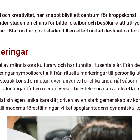
ch kreativitet, har snabbt blivit ett centrum för kroppskonst 
bjuder staden en chans för både lokalbor och besökare att uttr
ar i Malmö har gjort staden till en eftertraktad destination fö
eringar
l av människors kulturarv och har funnits i tusentals år. Från de 
ngar symboliserat allt från rituella markeringar till personlig u
n estetisk konstform utan även använts för olika ändamål såsom m
 tatueringar fått en mer universell betydelse och används ofta för
t sin egen unika karaktär, driven av en stark gemenskap av kon
ar till moderna föreställningar, vilket speglar stadens dynamiska 