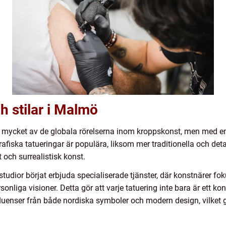
h stilar i Malmö
 mycket av de globala rörelserna inom kroppskonst, men med en
afiska tatueringar är populära, liksom mer traditionella och detal
 och surrealistisk konst.
studior börjat erbjuda specialiserade tjänster, där konstnärer f
liga visioner. Detta gör att varje tatuering inte bara är ett ko
luenser från både nordiska symboler och modern design, vilket gö