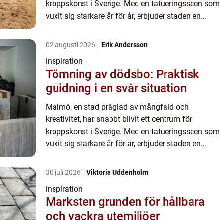
kroppskonst i Sverige. Med en tatueringsscen som
vuxit sig starkare år för år, erbjuder staden en
chans för både lo...
02 augusti 2026
Erik Andersson
inspiration
Tömning av dödsbo: Praktisk
guidning i en svår situation
Malmö, en stad präglad av mångfald och
kreativitet, har snabbt blivit ett centrum för
kroppskonst i Sverige. Med en tatueringsscen som
vuxit sig starkare år för år, erbjuder staden en
chans för både lo...
30 juli 2026
Viktoria Uddenholm
inspiration
Marksten grunden för hållbara
och vackra utemiljöer