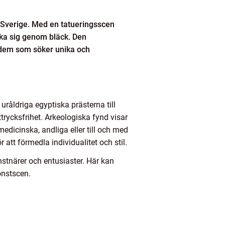
i Sverige. Med en tatueringsscen
ycka sig genom bläck. Den
r dem som söker unika och
uråldriga egyptiska prästerna till
ttrycksfrihet. Arkeologiska fynd visar
edicinska, andliga eller till och med
 att förmedla individualitet och stil.
stnärer och entusiaster. Här kan
konstscen.