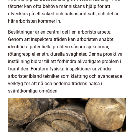
tätorter kan ofta behöva människans hjälp för att
utvecklas på ett säkert och hälsosamt sätt, och det är
här arboristen kommer in.
Besiktningar är en central del i en arborists arbete.
Genom att inspektera träden kan arboristen snabbt
identifiera potentiella problem såsom sjukdomar,
rötangrepp eller strukturella svagheter. Denna proaktiva
inställning bidrar till att förhindra allvarligare problem i
framtiden. Förutom fysiska inspektioner använder
arborister ibland tekniker som klättring och avancerade
verktyg för att nå och bedöma trädens hälsa i
svåråtkomliga områden.