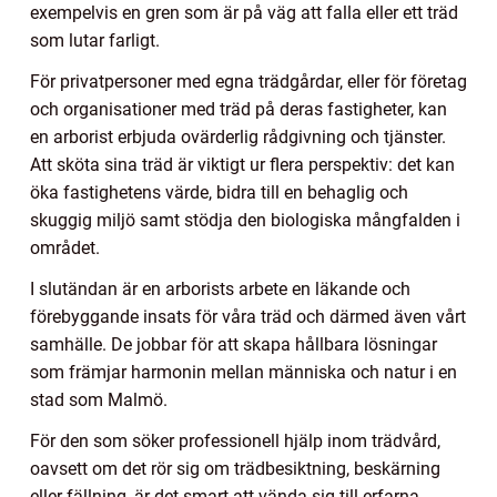
exempelvis en gren som är på väg att falla eller ett träd
som lutar farligt.
För privatpersoner med egna trädgårdar, eller för företag
och organisationer med träd på deras fastigheter, kan
en arborist erbjuda ovärderlig rådgivning och tjänster.
Att sköta sina träd är viktigt ur flera perspektiv: det kan
öka fastighetens värde, bidra till en behaglig och
skuggig miljö samt stödja den biologiska mångfalden i
området.
I slutändan är en arborists arbete en läkande och
förebyggande insats för våra träd och därmed även vårt
samhälle. De jobbar för att skapa hållbara lösningar
som främjar harmonin mellan människa och natur i en
stad som Malmö.
För den som söker professionell hjälp inom trädvård,
oavsett om det rör sig om trädbesiktning, beskärning
eller fällning, är det smart att vända sig till erfarna