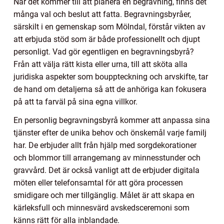
När det kommer till att planera en begravning, finns det
många val och beslut att fatta. Begravningsbyråer,
särskilt i en gemenskap som Mölndal, förstår vikten av
att erbjuda stöd som är både professionellt och djupt
personligt. Vad gör egentligen en begravningsbyrå?
Från att välja rätt kista eller urna, till att sköta alla
juridiska aspekter som bouppteckning och arvskifte, tar
de hand om detaljerna så att de anhöriga kan fokusera
på att ta farväl på sina egna villkor.
En personlig begravningsbyrå kommer att anpassa sina
tjänster efter de unika behov och önskemål varje familj
har. De erbjuder allt från hjälp med sorgdekorationer
och blommor till arrangemang av minnesstunder och
gravvård. Det är också vanligt att de erbjuder digitala
möten eller telefonsamtal för att göra processen
smidigare och mer tillgänglig. Målet är att skapa en
kärleksfull och minnesvärd avskedsceremoni som
känns rätt för alla inblandade.