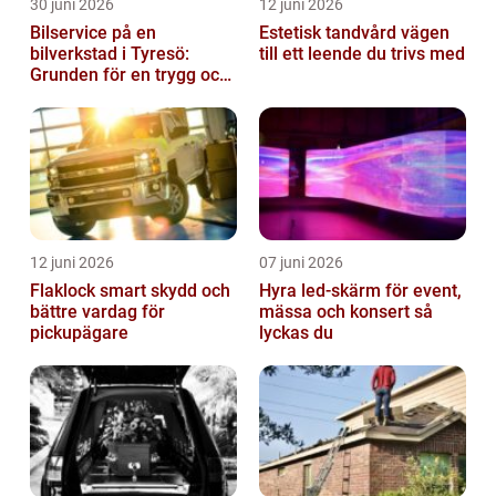
30 juni 2026
12 juni 2026
Bilservice på en
Estetisk tandvård vägen
bilverkstad i Tyresö:
till ett leende du trivs med
Grunden för en trygg och
hållbar bilvardag
12 juni 2026
07 juni 2026
Flaklock smart skydd och
Hyra led-skärm för event,
bättre vardag för
mässa och konsert så
pickupägare
lyckas du