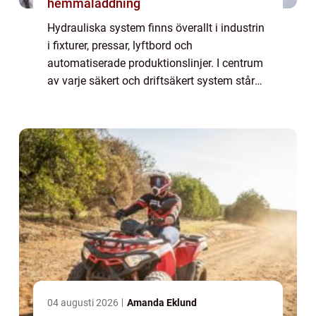
hemmaladdning
Hydrauliska system finns överallt i industrin
i fixturer, pressar, lyftbord och
automatiserade produktionslinjer. I centrum
av varje säkert och driftsäkert system står
ventiler, som styr hur tryck och flöde rör sig
genom hela anläggningen. Utan rätt ...
04 augusti 2026
Amanda Eklund