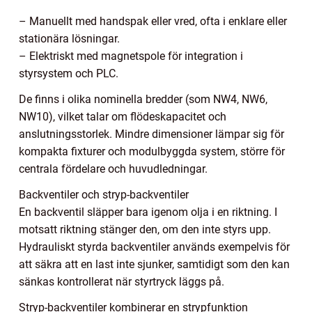
– Manuellt med handspak eller vred, ofta i enklare eller
stationära lösningar.
– Elektriskt med magnetspole för integration i
styrsystem och PLC.
De finns i olika nominella bredder (som NW4, NW6,
NW10), vilket talar om flödeskapacitet och
anslutningsstorlek. Mindre dimensioner lämpar sig för
kompakta fixturer och modulbyggda system, större för
centrala fördelare och huvudledningar.
Backventiler och stryp-backventiler
En backventil släpper bara igenom olja i en riktning. I
motsatt riktning stänger den, om den inte styrs upp.
Hydrauliskt styrda backventiler används exempelvis för
att säkra att en last inte sjunker, samtidigt som den kan
sänkas kontrollerat när styrtryck läggs på.
Stryp-backventiler kombinerar en strypfunktion