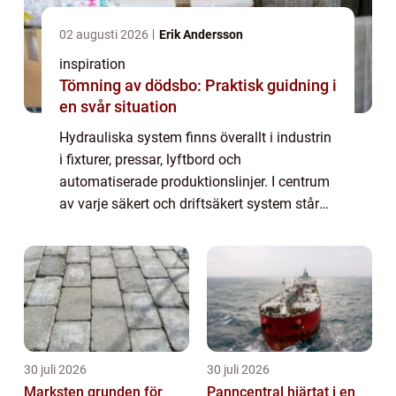
02 augusti 2026
Erik Andersson
inspiration
Tömning av dödsbo: Praktisk guidning i
en svår situation
Hydrauliska system finns överallt i industrin
i fixturer, pressar, lyftbord och
automatiserade produktionslinjer. I centrum
av varje säkert och driftsäkert system står
ventiler, som styr hur tryck och flöde rör sig
genom hela anläggningen. Utan rätt ...
30 juli 2026
30 juli 2026
Marksten grunden för
Panncentral hjärtat i en