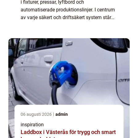
i fixturer, pressar, lyftbord och
automatiserade produktionslinjer. I centrum
av varje säkert och driftsäkert system står
ventiler, som styr hur tryck och flöde rör sig
genom hela anläggningen. Utan rätt ...
06 augusti 2026
admin
inspiration
Laddbox i Västerås för trygg och smart