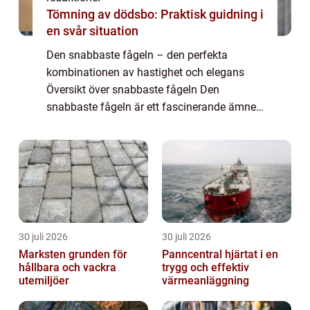
Tömning av dödsbo: Praktisk guidning i
en svår situation
Den snabbaste fågeln – den perfekta
kombinationen av hastighet och elegans
Översikt över snabbaste fågeln Den
snabbaste fågeln är ett fascinerande ämne
inom fågelskådning och naturforskning.
Dessa fåglar utmärker sig genom sin
enastående hastig...
30 juli 2026
30 juli 2026
Marksten grunden för
Panncentral hjärtat i en
hållbara och vackra
trygg och effektiv
utemiljöer
värmeanläggning