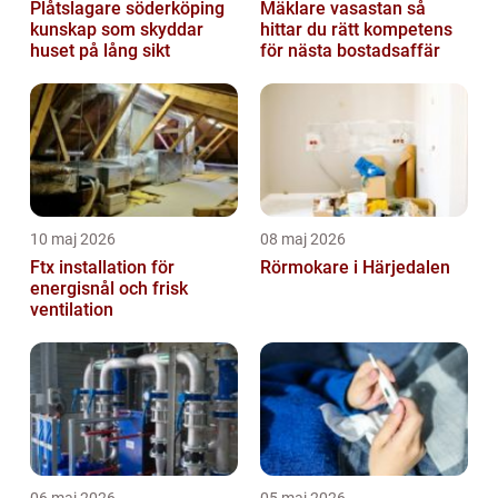
Plåtslagare söderköping
Mäklare vasastan så
kunskap som skyddar
hittar du rätt kompetens
huset på lång sikt
för nästa bostadsaffär
10 maj 2026
08 maj 2026
Ftx installation för
Rörmokare i Härjedalen
energisnål och frisk
ventilation
06 maj 2026
05 maj 2026