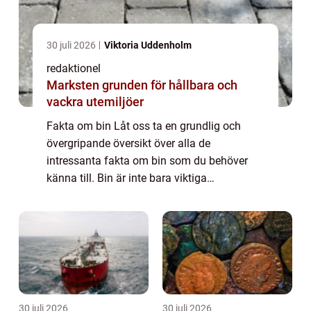
30 juli 2026
Viktoria Uddenholm
redaktionel
Marksten grunden för hållbara och
vackra utemiljöer
Fakta om bin Låt oss ta en grundlig och
övergripande översikt över alla de
intressanta fakta om bin som du behöver
känna till. Bin är inte bara viktiga
pollinatörer utan spelar också en central roll
i vårt ekosystem och naturen i stort. Denna
artikel...
30 juli 2026
30 juli 2026