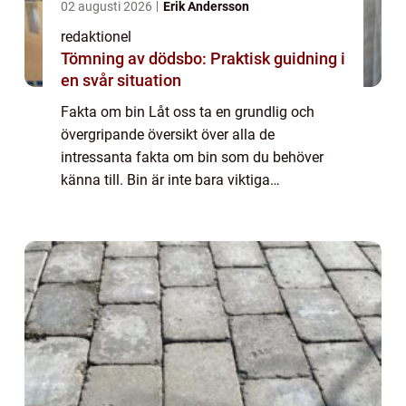
02 augusti 2026
Erik Andersson
redaktionel
Tömning av dödsbo: Praktisk guidning i
en svår situation
Fakta om bin Låt oss ta en grundlig och
övergripande översikt över alla de
intressanta fakta om bin som du behöver
känna till. Bin är inte bara viktiga
pollinatörer utan spelar också en central roll
i vårt ekosystem och naturen i stort. Denna
artikel...