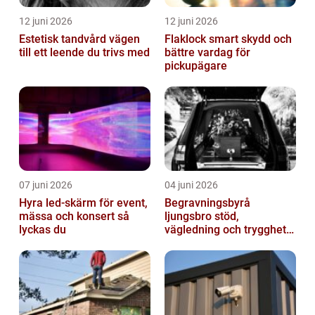
12 juni 2026
12 juni 2026
Estetisk tandvård vägen
Flaklock smart skydd och
till ett leende du trivs med
bättre vardag för
pickupägare
07 juni 2026
04 juni 2026
Hyra led-skärm för event,
Begravningsbyrå
mässa och konsert så
ljungsbro stöd,
lyckas du
vägledning och trygghet
när livet förändras