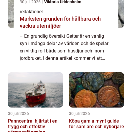
30 juli 2026
Viktoria Uddenholm
redaktionel
Marksten grunden för hållbara och
vackra utemiljöer
– En grundlig översikt Getter är en vanlig
syn i många delar av världen och de spelar
en viktig roll både som husdjur och inom
jordbruket. I denna artikel kommer vi att
utforska olika aspekter av getter och deras
egenskaper samt presentera en o...
30 juli 2026
30 juli 2026
Panncentral hjärtat i en
Köpa gamla mynt guide
trygg och effektiv
för samlare och nybörjare