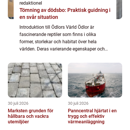
redaktionel
Tömning av dödsbo: Praktisk guidning i
en svår situation
Introduktion till Ödlors Värld Ödlor är
fascinerande reptiler som finns i olika
former, storlekar och habitat över hela
världen. Deras varierande egenskaper och
beteenden gör dem till intressanta varelser
att utforska. I denna artikel kommer vi att
g...
30 juli 2026
30 juli 2026
Marksten grunden för
Panncentral hjärtat i en
hållbara och vackra
trygg och effektiv
utemiljöer
värmeanläggning