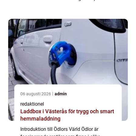
beteenden gör dem till intressanta varelser
att utforska. I denna artikel kommer vi att
g...
06 augusti 2026
admin
redaktionel
Laddbox i Västerås för trygg och smart
hemmaladdning
Introduktion till Ödlors Värld Ödlor är