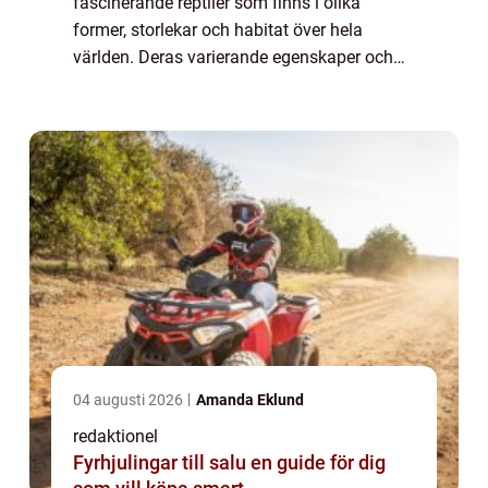
fascinerande reptiler som finns i olika
former, storlekar och habitat över hela
världen. Deras varierande egenskaper och
beteenden gör dem till intressanta varelser
att utforska. I denna artikel kommer vi att
g...
04 augusti 2026
Amanda Eklund
redaktionel
Fyrhjulingar till salu en guide för dig