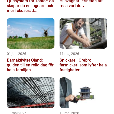
Ljudsystem för kontor: Så
Husvagnar: Friheten att
skapar du en lugnare och
resa vart du vill
mer fokuserad
arbetsmiljö
01 juni 2026
11 maj 2026
Barnaktivitet Öland:
Snickare i Örebro
guiden till en rolig dag för
finsnickeri som lyfter hela
hela familjen
fastigheten
11 maj 2026
10 maj 2026