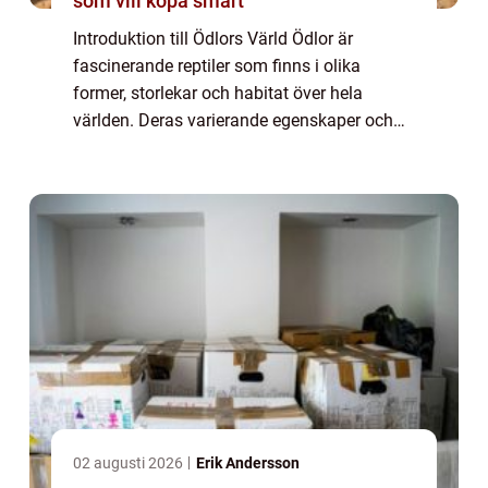
som vill köpa smart
Introduktion till Ödlors Värld Ödlor är
fascinerande reptiler som finns i olika
former, storlekar och habitat över hela
världen. Deras varierande egenskaper och
beteenden gör dem till intressanta varelser
att utforska. I denna artikel kommer vi att
g...
02 augusti 2026
Erik Andersson