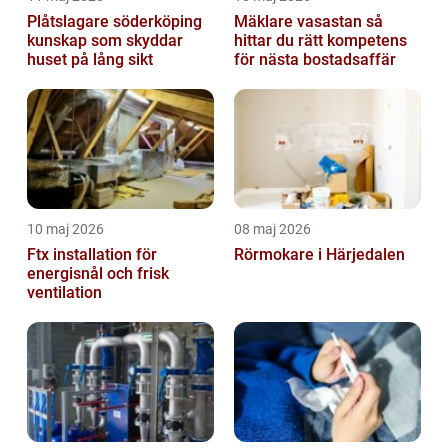
Plåtslagare söderköping
Mäklare vasastan så
kunskap som skyddar
hittar du rätt kompetens
huset på lång sikt
för nästa bostadsaffär
10 maj 2026
08 maj 2026
Ftx installation för
Rörmokare i Härjedalen
energisnål och frisk
ventilation