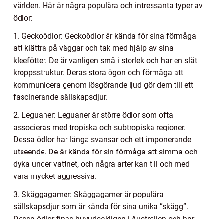
världen. Här är några populära och intressanta typer av
ödlor:
1. Geckoödlor: Geckoödlor är kända för sina förmåga
att klättra på väggar och tak med hjälp av sina
kleefötter. De är vanligen små i storlek och har en slät
kroppsstruktur. Deras stora ögon och förmåga att
kommunicera genom lösgörande ljud gör dem till ett
fascinerande sällskapsdjur.
2. Leguaner: Leguaner är större ödlor som ofta
associeras med tropiska och subtropiska regioner.
Dessa ödlor har långa svansar och ett imponerande
utseende. De är kända för sin förmåga att simma och
dyka under vattnet, och några arter kan till och med
vara mycket aggressiva.
3. Skäggagamer: Skäggagamer är populära
sällskapsdjur som är kända för sina unika ”skägg”.
Dessa ödlor finns huvudsakligen i Australien och har