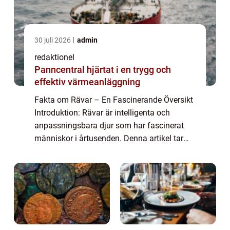
30 juli 2026
admin
redaktionel
Panncentral hjärtat i en trygg och
effektiv värmeanläggning
Fakta om Rävar – En Fascinerande Översikt
Introduktion: Rävar är intelligenta och
anpassningsbara djur som har fascinerat
människor i årtusenden. Denna artikel tar
oss med på en utforskning av fakta om
rävar – deras olika typer, popularit...