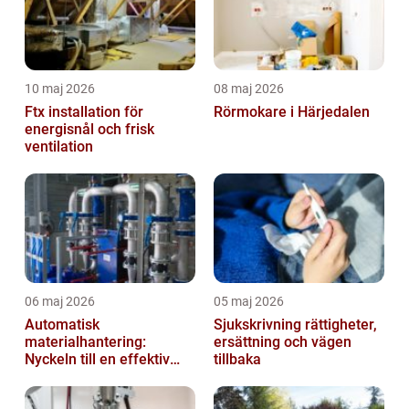
10 maj 2026
08 maj 2026
Ftx installation för
Rörmokare i Härjedalen
energisnål och frisk
ventilation
06 maj 2026
05 maj 2026
Automatisk
Sjukskrivning rättigheter,
materialhantering:
ersättning och vägen
Nyckeln till en effektiv
tillbaka
och säker arbetsplats