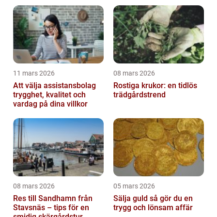
11 mars 2026
08 mars 2026
Att välja assistansbolag
Rostiga krukor: en tidlös
trygghet, kvalitet och
trädgårdstrend
vardag på dina villkor
08 mars 2026
05 mars 2026
Res till Sandhamn från
Sälja guld så gör du en
Stavsnäs – tips för en
trygg och lönsam affär
smidig skärgårdstur