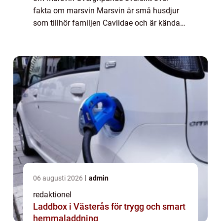
fakta om marsvin Marsvin är små husdjur
som tillhör familjen Caviidae och är kända
för sin gulliga och sociala natur. De finns i
olika färger och pälsvarianter, och deras ...
06 augusti 2026
admin
redaktionel
Laddbox i Västerås för trygg och smart
hemmaladdning