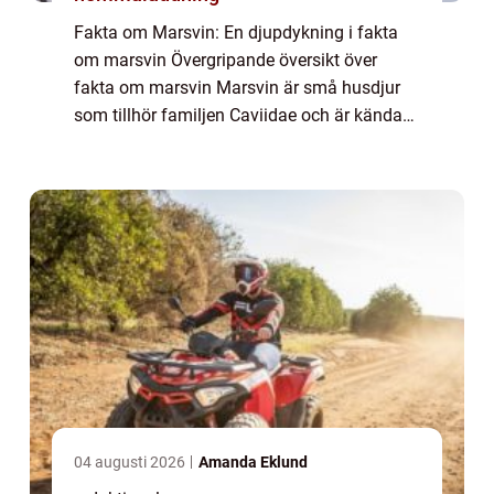
Fakta om Marsvin: En djupdykning i fakta
om marsvin Övergripande översikt över
fakta om marsvin Marsvin är små husdjur
som tillhör familjen Caviidae och är kända
för sin gulliga och sociala natur. De finns i
olika färger och pälsvarianter, och deras ...
04 augusti 2026
Amanda Eklund