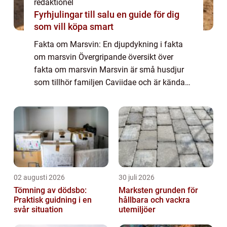
redaktionel
Fyrhjulingar till salu en guide för dig
som vill köpa smart
Fakta om Marsvin: En djupdykning i fakta
om marsvin Övergripande översikt över
fakta om marsvin Marsvin är små husdjur
som tillhör familjen Caviidae och är kända
för sin gulliga och sociala natur. De finns i
olika färger och pälsvarianter, och deras ...
02 augusti 2026
30 juli 2026
Tömning av dödsbo:
Marksten grunden för
Praktisk guidning i en
hållbara och vackra
svår situation
utemiljöer