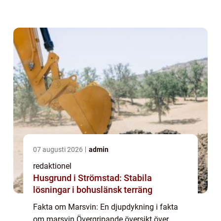
för sin gulliga och sociala natur. De finns i
olika färger och pälsvarianter, och deras ...
07 augusti 2026
admin
redaktionel
Husgrund i Strömstad: Stabila
lösningar i bohuslänsk terräng
Fakta om Marsvin: En djupdykning i fakta
om marsvin Övergripande översikt över