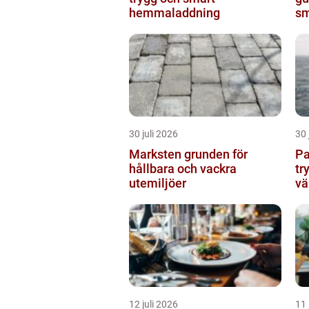
hemmaladdning
sm
30 juli 2026
30 
Marksten grunden för
Pann
hållbara och vackra
tr
utemiljöer
vä
12 juli 2026
11 