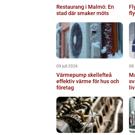
Restaurang i Malmö: En
Fly
stad där smaker möts
fly
09 juli 2026
08 
Värmepump skellefteå
Markis 
effektiv värme för hus och
sv
företag
li