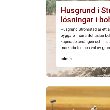
Husgrund i St
lösningar i b
Husgrund Strömstad är ett
byggare i norra Bohuslän behö
kuperade terrängen och insla
markarbeten och val av grundt
admin