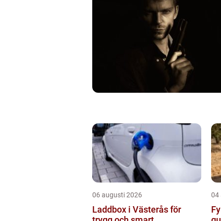
06 augusti 2026
04
Laddbox i Västerås för
Fyr
trygg och smart
gu