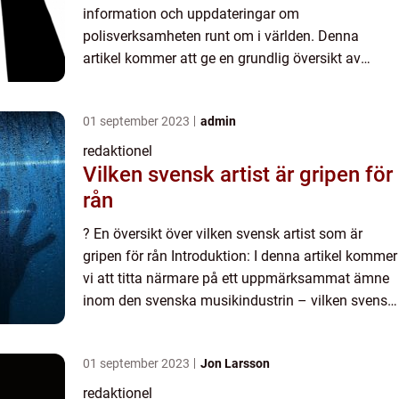
information och uppdateringar om
polisverksamheten runt om i världen. Denna
artikel kommer att ge en grundlig översikt av
Polisen Nyheter och undersöka olika aspekter av
dess innehåll och betydelse. Fr...
01 september 2023
admin
redaktionel
Vilken svensk artist är gripen för
rån
? En översikt över vilken svensk artist som är
gripen för rån Introduktion: I denna artikel kommer
vi att titta närmare på ett uppmärksammat ämne
inom den svenska musikindustrin – vilken svensk
artist som har blivit gripen för rån. Vi kommer at...
01 september 2023
Jon Larsson
redaktionel