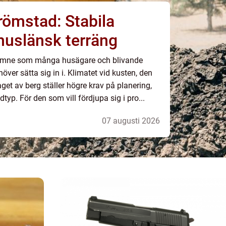
römstad: Stabila
ohuslänsk terräng
 ämne som många husägare och blivande
ver sätta sig in i. Klimatet vid kusten, den
get av berg ställer högre krav på planering,
yp. För den som vill fördjupa sig i pro...
07 augusti 2026