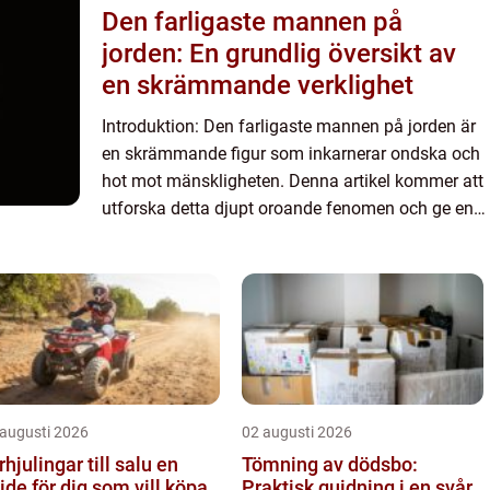
Den farligaste mannen på
jorden: En grundlig översikt av
en skrämmande verklighet
Introduktion: Den farligaste mannen på jorden är
en skrämmande figur som inkarnerar ondska och
hot mot mänskligheten. Denna artikel kommer att
utforska detta djupt oroande fenomen och ge en
omfattande presentation av vad den farligaste
mannen på jord...
 augusti 2026
02 augusti 2026
hjulingar till salu en
Tömning av dödsbo:
ide för dig som vill köpa
Praktisk guidning i en svår