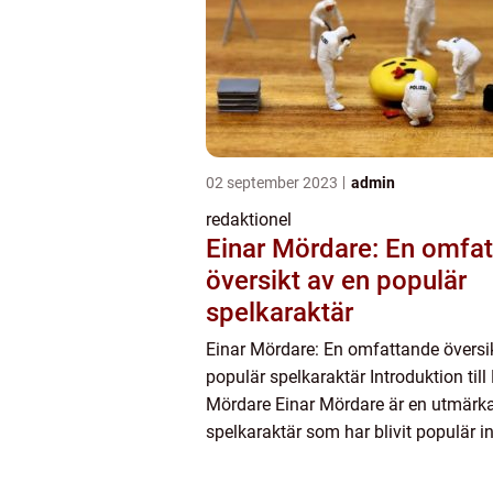
02 september 2023
admin
redaktionel
Einar Mördare: En omfa
översikt av en populär
spelkaraktär
Einar Mördare: En omfattande översi
populär spelkaraktär Introduktion till
Mördare Einar Mördare är en utmärk
spelkaraktär som har blivit populär 
virtuella spelvärlden. Denna artikel 
en ingående analys av Eina...