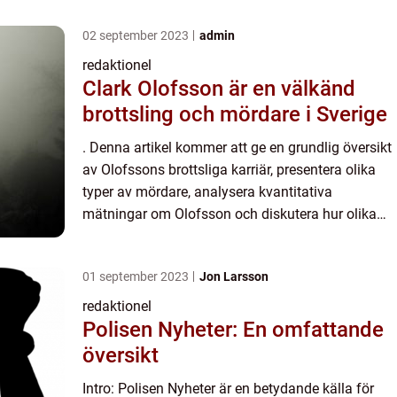
02 september 2023
admin
redaktionel
Clark Olofsson är en välkänd
brottsling och mördare i Sverige
. Denna artikel kommer att ge en grundlig översikt
av Olofssons brottsliga karriär, presentera olika
typer av mördare, analysera kvantitativa
mätningar om Olofsson och diskutera hur olika
mördare skiljer sig från varandra. Dessutom
kommer vi att geno...
01 september 2023
Jon Larsson
redaktionel
Polisen Nyheter: En omfattande
översikt
Intro: Polisen Nyheter är en betydande källa för