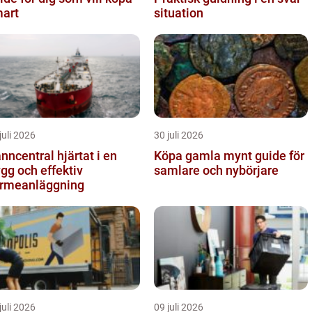
art
situation
juli 2026
30 juli 2026
central hjärtat i en
Köpa gamla mynt guide för
ygg och effektiv
samlare och nybörjare
rmeanläggning
juli 2026
09 juli 2026