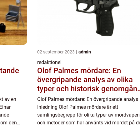
02 september 2023
admin
redaktionel
ttande
Olof Palmes mördare: En
övergripande analys av olika
typer och historisk genomgån
av för- och nackdelar
kt av en
Olof Palmes mördare: En övergripande analys
 Einar
Inledning Olof Palmes mördare är ett
ande
samlingsbegrepp för olika typer av mordvapen
inom den
och metoder som har använts vid mordet på d
kommer att ge
svenska statsministern, Olof Palme, den 28
februari 1986. I denna artikel komm...