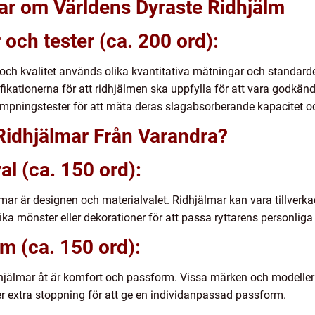
gar om Världens Dyraste Ridhjälm
och tester (ca. 200 ord):
och kvalitet används olika kvantitativa mätningar och standard
kationerna för att ridhjälmen ska uppfylla för att vara godkänd
ämpningstester för att mäta deras slagabsorberande kapacitet o
a Ridhjälmar Från Varandra?
al (ca. 150 ord):
älmar är designen och materialvalet. Ridhjälmar kan vara tillverka
a mönster eller dekorationer för att passa ryttarens personliga 
m (ca. 150 ord):
idhjälmar åt är komfort och passform. Vissa märken och modelle
r extra stoppning för att ge en individanpassad passform.