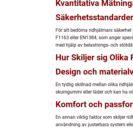
Kvantitativa Mätnin
Säkerhetsstandarder 
För att bedöma ridhjälmars säkerhet 
F1163 eller EN1384, som anger specifi
med hjälp av belastnings- och stötd
Hur Skiljer sig Olik
Design och materialv
En tydlig skillnad mellan olika ridhj
skumgummi eller läder och kan ha olik
Komfort och passfor
En annan viktig faktor som skiljer r
användning av justerbara system elle