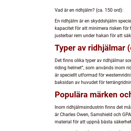
Vad är en ridhjälm? (ca. 150 ord):
En ridhjälm är en skyddshjälm specie
kapacitet för att minimera risken för
justerbar rem under hakan för att säke
Typer av ridhjälmar (
Det finns olika typer av ridhjälmar s
riding helmet”, som används inom rid
är speciellt utformad för westernrid
baksidan av huvudet för terrängridni
Populära märken och
Inom ridhjälmsindustrin finns det m
är Charles Owen, Samshield och GPA
material för att uppnå bästa säkerhe