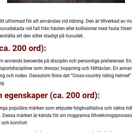
llt utformad för att användas vid ridning. Den är tillverkad av
 huvudskada vid fall från hästen eller kollisioner med fasta för
rställa att den sitter stadigt på huvudet.
ca. 200 ord):
om används beroende på disciplin och personliga preferenser. En 
sportdiscipliner som dressyr, hoppning och fälttävlan. En annan
ning och rodeo. Dessutom finns det ”Cross-country riding helmet
ng.
 egenskaper (ca. 200 ord):
ånga populära märken som erbjuder högkvalitativa och säkra r
. Dessa märken är kända för sin noggranna tillverkningsproce
t och komfort.