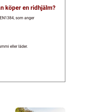
an köper en ridhjälm?
r EN1384, som anger
mmi eller läder.