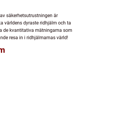
l av säkerhetsutrustningen är
ska världens dyraste ridhjälm och ta
era de kvantitativa mätningarna som
de resa in i ridhjälmarnas värld!
lm