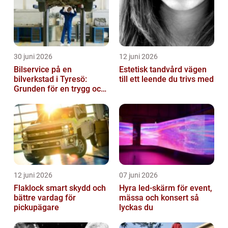
30 juni 2026
12 juni 2026
Bilservice på en
Estetisk tandvård vägen
bilverkstad i Tyresö:
till ett leende du trivs med
Grunden för en trygg och
hållbar bilvardag
12 juni 2026
07 juni 2026
Flaklock smart skydd och
Hyra led-skärm för event,
bättre vardag för
mässa och konsert så
pickupägare
lyckas du