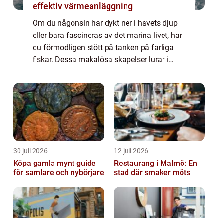
effektiv värmeanläggning
Om du någonsin har dykt ner i havets djup
eller bara fascineras av det marina livet, har
du förmodligen stött på tanken på farliga
fiskar. Dessa makalösa skapelser lurar i
oceanerna och har ett mycket förtjusande
yttre samtidigt som de kan vara frukt...
30 juli 2026
12 juli 2026
Köpa gamla mynt guide
Restaurang i Malmö: En
för samlare och nybörjare
stad där smaker möts