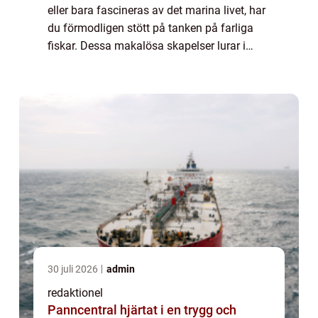
eller bara fascineras av det marina livet, har
du förmodligen stött på tanken på farliga
fiskar. Dessa makalösa skapelser lurar i
oceanerna och har ett mycket förtjusande
yttre samtidigt som de kan vara frukt...
30 juli 2026
admin
redaktionel
Panncentral hjärtat i en trygg och