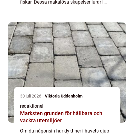
fiskar. Dessa makalösa skapelser lurar i
oceanerna och har ett mycket förtjusande
yttre samtidigt som de kan vara frukt...
30 juli 2026
Viktoria Uddenholm
redaktionel
Marksten grunden för hållbara och
vackra utemiljöer
Om du någonsin har dykt ner i havets djup