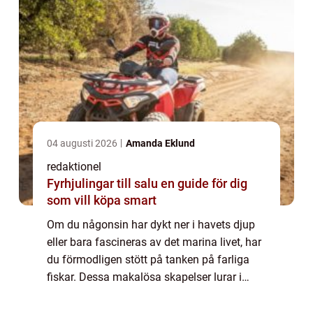
04 augusti 2026
Amanda Eklund
redaktionel
Fyrhjulingar till salu en guide för dig
som vill köpa smart
Om du någonsin har dykt ner i havets djup
eller bara fascineras av det marina livet, har
du förmodligen stött på tanken på farliga
fiskar. Dessa makalösa skapelser lurar i
oceanerna och har ett mycket förtjusande
yttre samtidigt som de kan vara frukt...