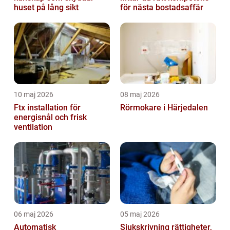
huset på lång sikt
för nästa bostadsaffär
10 maj 2026
08 maj 2026
Ftx installation för
Rörmokare i Härjedalen
energisnål och frisk
ventilation
06 maj 2026
05 maj 2026
Automatisk
Sjukskrivning rättigheter,