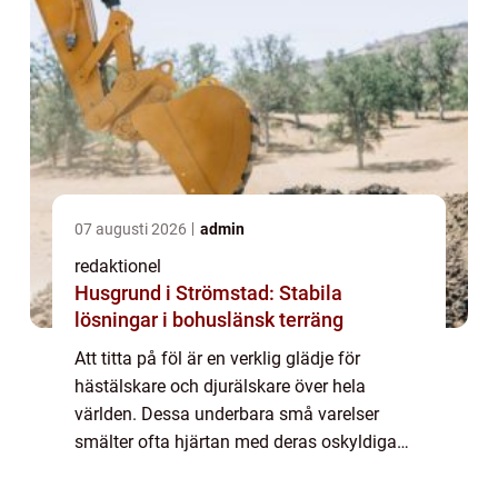
07 augusti 2026
admin
redaktionel
Husgrund i Strömstad: Stabila
lösningar i bohuslänsk terräng
Att titta på föl är en verklig glädje för
hästälskare och djurälskare över hela
världen. Dessa underbara små varelser
smälter ofta hjärtan med deras oskyldiga
utseende och charmiga personligheter. I den
här artikeln kommer vi att utforska allt om