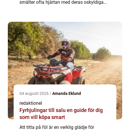
smälter ofta hjärtan med deras oskyldiga
utseende och charmiga personligheter. I den
här artikeln kommer vi att utforska allt om
vär...
04 augusti 2026
Amanda Eklund
redaktionel
Fyrhjulingar till salu en guide för dig
som vill köpa smart
Att titta på föl är en verklig glädje för