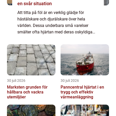
en svår situation
Att titta på föl är en verklig glädje för
hästälskare och djurälskare över hela
världen. Dessa underbara små varelser
smälter ofta hjärtan med deras oskyldiga
utseende och charmiga personligheter. I den
här artikeln kommer vi att utforska allt om
vär...
30 juli 2026
30 juli 2026
Marksten grunden för
Panncentral hjärtat i en
hållbara och vackra
trygg och effektiv
utemiljöer
värmeanläggning