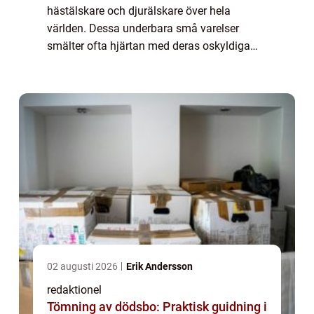
hästälskare och djurälskare över hela
världen. Dessa underbara små varelser
smälter ofta hjärtan med deras oskyldiga
utseende och charmiga personligheter. I den
här artikeln kommer vi att utforska allt om
vär...
02 augusti 2026
Erik Andersson
redaktionel
Tömning av dödsbo: Praktisk guidning i