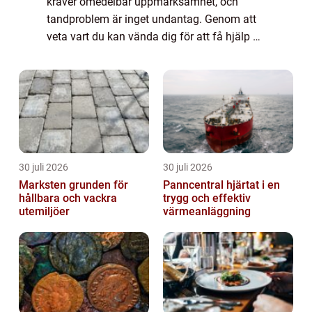
kräver omedelbar uppmärksamhet, och
tandproblem är inget undantag. Genom att
veta vart du kan vända dig för att få hjälp av
en tandläkare akut i Malmö, kan d...
30 juli 2026
30 juli 2026
Marksten grunden för
Panncentral hjärtat i en
hållbara och vackra
trygg och effektiv
utemiljöer
värmeanläggning