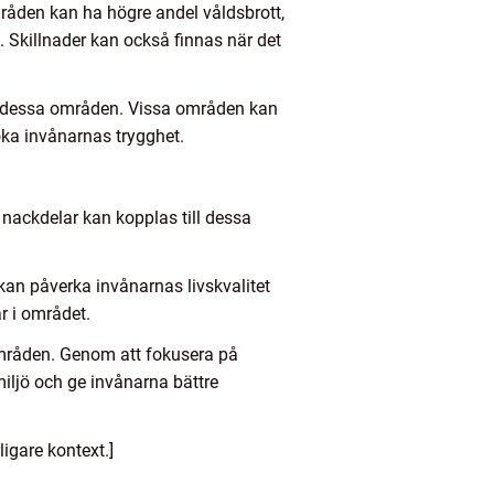
mråden kan ha högre andel våldsbrott,
. Skillnader kan också finnas när det
r i dessa områden. Vissa områden kan
öka invånarnas trygghet.
h nackdelar kan kopplas till dessa
kan påverka invånarnas livskvalitet
r i området.
områden. Genom att fokusera på
iljö och ge invånarna bättre
ligare kontext.]