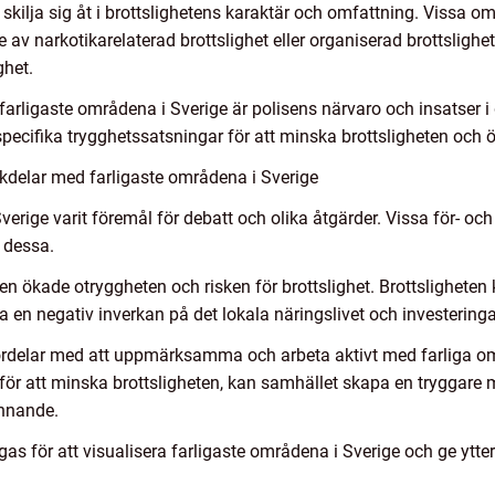
skilja sig åt i brottslighetens karaktär och omfattning. Vissa o
 narkotikarelaterad brottslighet eller organiserad brottslighet
ghet.
e farligaste områdena i Sverige är polisens närvaro och insatse
specifika trygghetssatsningar för att minska brottsligheten och 
kdelar med farligaste områdena i Sverige
Sverige varit föremål för debatt och olika åtgärder. Vissa för- oc
a dessa.
n ökade otryggheten och risken för brottslighet. Brottsligheten 
 en negativ inverkan på det lokala näringslivet och investeringa
fördelar med att uppmärksamma och arbeta aktivt med farliga 
för att minska brottsligheten, kan samhället skapa en tryggare m
innande.
ogas för att visualisera farligaste områdena i Sverige och ge ytter