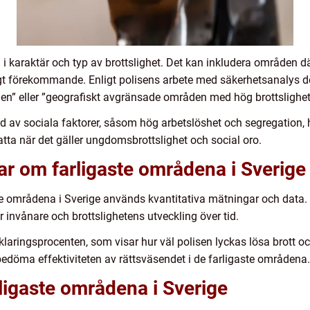
i karaktär och typ av brottslighet. Det kan inkludera områden där
ligt förekommande. Enligt polisens arbete med säkerhetsanalys
en” eller ”geografiskt avgränsade områden med hög brottslighet
av sociala faktorer, såsom hög arbetslöshet och segregation, ha
tta när det gäller ungdomsbrottslighet och social oro.
ar om farligaste områdena i Sverige
te områdena i Sverige används kvantitativa mätningar och data. D
r invånare och brottslighetens utveckling över tid.
laringsprocenten, som visar hur väl polisen lyckas lösa brott oc
edöma effektiviteten av rättsväsendet i de farligaste områdena.
rligaste områdena i Sverige