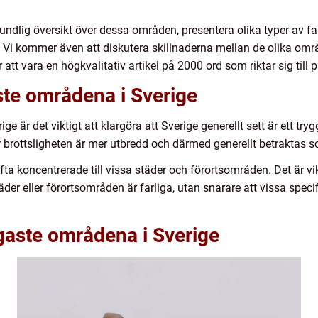
rundlig översikt över dessa områden, presentera olika typer av 
 Vi kommer även att diskutera skillnaderna mellan de olika omr
tt vara en högkvalitativ artikel på 2000 ord som riktar sig till p
aste områdena i Sverige
ge är det viktigt att klargöra att Sverige generellt sett är ett tryg
r brottsligheten är mer utbredd och därmed generellt betraktas 
ta koncentrerade till vissa städer och förortsområden. Det är vik
täder eller förortsområden är farliga, utan snarare att vissa spec
igaste områdena i Sverige