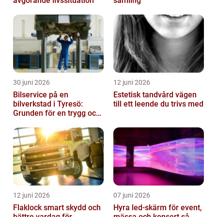
avgörande livssituation
samling
30 juni 2026
12 juni 2026
Bilservice på en
Estetisk tandvård vägen
bilverkstad i Tyresö:
till ett leende du trivs med
Grunden för en trygg och
hållbar bilvardag
12 juni 2026
07 juni 2026
Flaklock smart skydd och
Hyra led-skärm för event,
bättre vardag för
mässa och konsert så