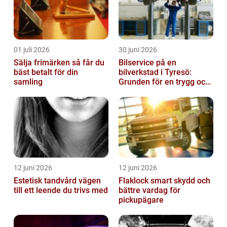
01 juli 2026
30 juni 2026
Sälja frimärken så får du
Bilservice på en
bäst betalt för din
bilverkstad i Tyresö:
samling
Grunden för en trygg och
hållbar bilvardag
12 juni 2026
12 juni 2026
Estetisk tandvård vägen
Flaklock smart skydd och
till ett leende du trivs med
bättre vardag för
pickupägare