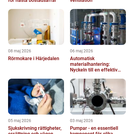
för nästa bostadsaffär
ventilation
08 maj 2026
06 maj 2026
Rörmokare i Härjedalen
Automatisk
materialhantering:
Nyckeln till en effektiv
och säker arbetsplats
05 maj 2026
03 maj 2026
Sjukskrivning rättigheter,
Pumpar - en essentiell
ersättning och vägen
komponent för olika