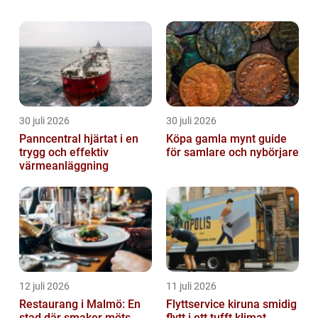
området kring Jönköping fi...
30 juli 2026
30 juli 2026
Panncentral hjärtat i en
Köpa gamla mynt guide
trygg och effektiv
för samlare och nybörjare
värmeanläggning
12 juli 2026
11 juli 2026
Restaurang i Malmö: En
Flyttservice kiruna smidig
stad där smaker möts
flytt i ett tufft klimat