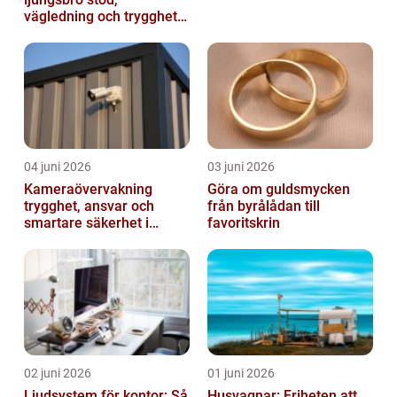
vägledning och trygghet
när livet förändras
04 juni 2026
03 juni 2026
Kameraövervakning
Göra om guldsmycken
trygghet, ansvar och
från byrålådan till
smartare säkerhet i
favoritskrin
vardagen
02 juni 2026
01 juni 2026
Ljudsystem för kontor: Så
Husvagnar: Friheten att