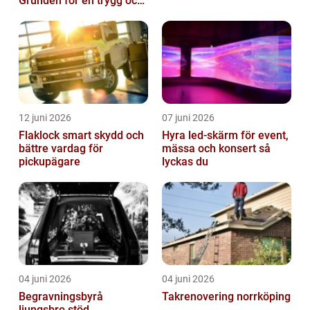
Grunden för en trygg och
hållbar bilvardag
12 juni 2026
07 juni 2026
Flaklock smart skydd och
Hyra led-skärm för event,
bättre vardag för
mässa och konsert så
pickupägare
lyckas du
04 juni 2026
04 juni 2026
Begravningsbyrå
Takrenovering norrköping
ljungsbro stöd,