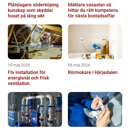
Plåtslagare söderköping
Mäklare vasastan så
kunskap som skyddar
hittar du rätt kompetens
huset på lång sikt
för nästa bostadsaffär
10 maj 2026
08 maj 2026
Ftx installation för
Rörmokare i Härjedalen
energisnål och frisk
ventilation