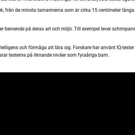
lek, från de minsta tamarinerna som är cirka 15 centimeter långa t
er beroende på deras art och miljö. Till exempel lever schimpanser
intelligens och förmåga att lära sig. Forskare har använt IQ-teste
larar testerna på liknande nivåer som fyraåriga barn.