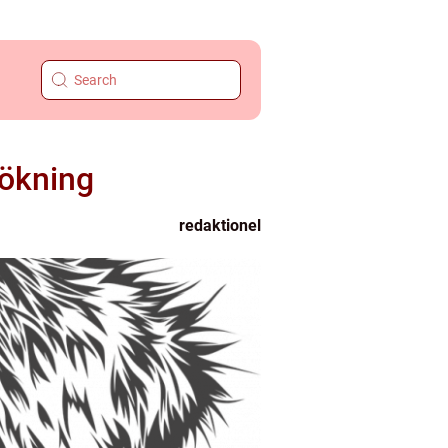
sökning
redaktionel