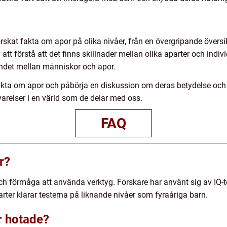
orskat fakta om apor på olika nivåer, från en övergripande översik
 att förstå att det finns skillnader mellan olika aparter och indiv
andet mellan människor och apor.
a om apor och påbörja en diskussion om deras betydelse och sky
arelser i en värld som de delar med oss.
FAQ
r?
och förmåga att använda verktyg. Forskare har använt sig av IQ-t
arter klarar testerna på liknande nivåer som fyraåriga barn.
r hotade?