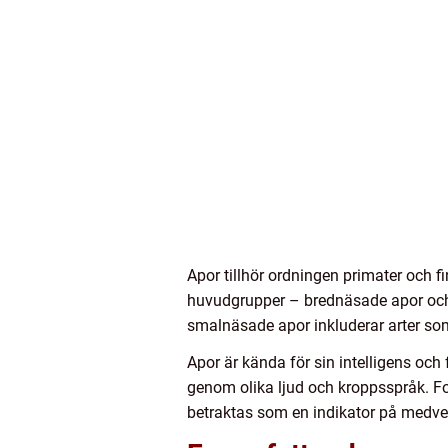
Apor tillhör ordningen primater och f
huvudgrupper – brednäsade apor och
smalnäsade apor inkluderar arter so
Apor är kända för sin intelligens oc
genom olika ljud och kroppsspråk. For
betraktas som en indikator på medve