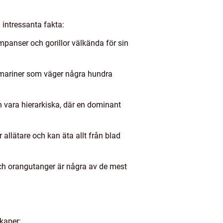
 intressanta fakta:
mpanser och gorillor välkända för sin
 tamariner som väger några hundra
an vara hierarkiska, där en dominant
allätare och kan äta allt från blad
 och orangutanger är några av de mest
kaper: