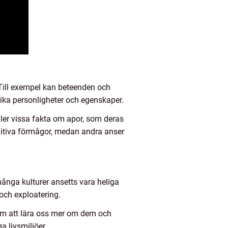
. Till exempel kan beteenden och
ika personligheter och egenskaper.
ller vissa fakta om apor, som deras
nitiva förmågor, medan andra anser
många kulturer ansetts vara heliga
 och exploatering.
enom att lära oss mer om dem och
a livsmiljöer.