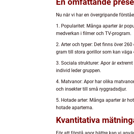
En omfattande prese
Nu när vi har en övergripande förståel
1. Popularitet: Många aparter är pop
medverkan i filmer och TV-program.
2. Arter och typer: Det finns över 26
gram till stora gorillor som kan väga
3. Sociala strukturer: Apor är extremt
individ leder gruppen.
4. Matvanor: Apor har olika matvanor 
och insekter till små ryggradsdjur.
5. Hotade arter: Många aparter är hot
hotade aparterna.
Kvantitativa mätnin
För att förstå apor bättre kan vi anv