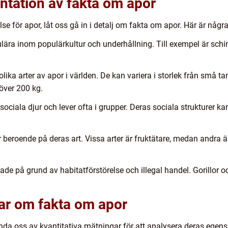
ntation av fakta om apor
se för apor, låt oss gå in i detalj om fakta om apor. Här är några
ulära inom populärkultur och underhållning. Till exempel är schi
0 olika arter av apor i världen. De kan variera i storlek från små
 över 200 kg.
 sociala djur och lever ofta i grupper. Deras sociala strukturer k
beroende på deras art. Vissa arter är fruktätare, medan andra är 
ade på grund av habitatförstörelse och illegal handel. Gorillor
gar om fakta om apor
ända oss av kvantitativa mätningar för att analysera deras egens