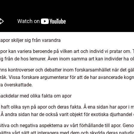
por skiljer sig från varandra
 apor kan variera beroende på vilken art och individ vi pratar om
g från de hos lemurer. Även inom samma art kan individer ha ol
inns kontroverser och debatter inom forskarsamhället när det gä
råk. Vissa forskare argumenterar för att de har avancerade kog
ra överskattade.
nackdelar med olika fakta om apor
haft olika syn på apor och deras fakta. Å ena sidan har apor i 
 Å andra sidan har de också varit objekt för exotiska djurhandel
sitiva och negativa aspekterna av vårt förhållande till apor. G
ättra vårt sätt att interagera med dem och skydda deras naturlig