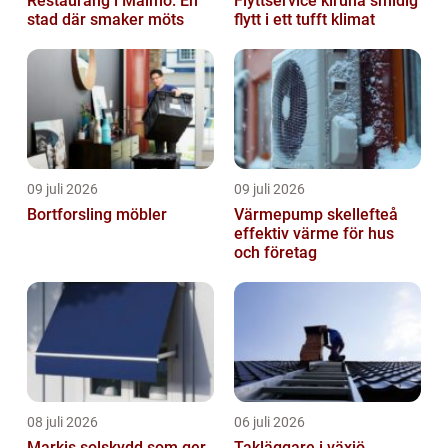
Restaurang i Malmö: En
Flyttservice kiruna smidig
stad där smaker möts
flytt i ett tufft klimat
09 juli 2026
09 juli 2026
Bortforsling möbler
Värmepump skellefteå
effektiv värme för hus
och företag
08 juli 2026
06 juli 2026
Markis solskydd som ger
Takläggare i växjö