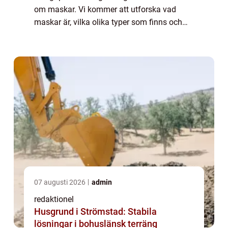
om maskar. Vi kommer att utforska vad
maskar är, vilka olika typer som finns och
vilka som är populära. Dessutom kommer vi
att ge dig några kvantitativa mätningar
och...
07 augusti 2026
admin
redaktionel
Husgrund i Strömstad: Stabila
lösningar i bohuslänsk terräng