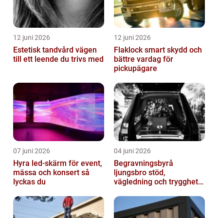
12 juni 2026
12 juni 2026
Estetisk tandvård vägen
Flaklock smart skydd och
till ett leende du trivs med
bättre vardag för
pickupägare
07 juni 2026
04 juni 2026
Hyra led-skärm för event,
Begravningsbyrå
mässa och konsert så
ljungsbro stöd,
lyckas du
vägledning och trygghet
när livet förändras