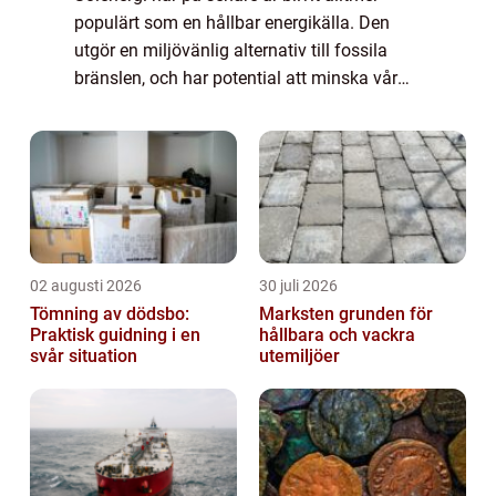
populärt som en hållbar energikälla. Den
utgör en miljövänlig alternativ till fossila
bränslen, och har potential att minska vår
beroende av icke förnybara energikällor. I
denna artikel kommer vi att utforska...
02 augusti 2026
30 juli 2026
Tömning av dödsbo:
Marksten grunden för
Praktisk guidning i en
hållbara och vackra
svår situation
utemiljöer