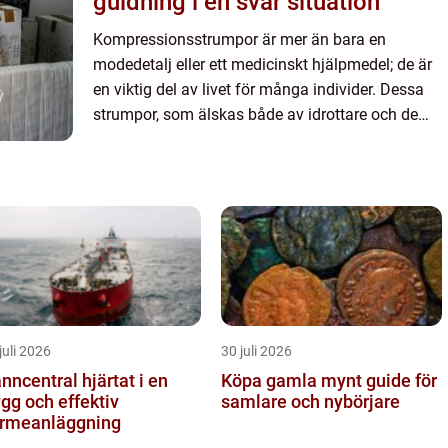
guidning i en svår situation
Kompressionsstrumpor är mer än bara en
modedetalj eller ett medicinskt hjälpmedel; de är
en viktig del av livet för många individer. Dessa
strumpor, som älskas både av idrottare och de
som reser långa d...
juli 2026
30 juli 2026
central hjärtat i en
Köpa gamla mynt guide för
ygg och effektiv
samlare och nybörjare
rmeanläggning