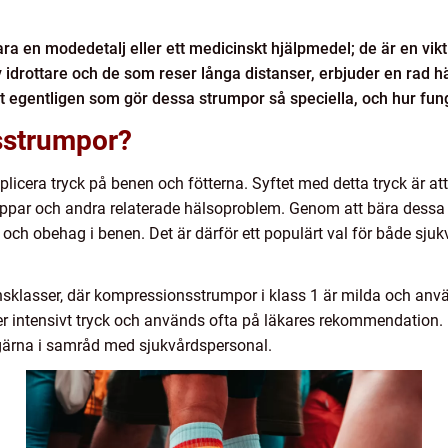
en modedetalj eller ett medicinskt hjälpmedel; de är en viktig
idrottare och de som reser långa distanser, erbjuder en rad h
t egentligen som gör dessa strumpor så speciella, och hur fung
sstrumpor?
licera tryck på benen och fötterna. Syftet med detta tryck är att f
oppar och andra relaterade hälsoproblem. Genom att bära dessa 
 och obehag i benen. Det är därför ett populärt val för både sju
sklasser, där kompressionsstrumpor i klass 1 är milda och anvä
intensivt tryck och används ofta på läkares rekommendation. Det 
 gärna i samråd med sjukvårdspersonal.