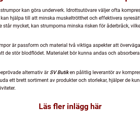
strumpor kan göra underverk. Idrottsutövare väljer ofta kompres
n hjälpa till att minska muskeltrötthet och effektivera syresättnin
 står mycket, kan strumporna minska risken för åderbråck, vilket
or är passform och material två viktiga aspekter att överväga
att de stör blodflödet. Materialet bör kunna andas och absorbera fu
eprövade alternativ är
SV Butik
en pålitlig leverantör av kompre
a ett brett sortiment av produkter och storlekar, hjälper de ku
viteter.
Läs fler inlägg här