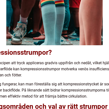
essionsstrumpor?
pen att tryck appliceras gradvis uppifrån och nedåt, vilket hjälp
 återflöde kan kompressionsstrumpor motverka venös insufficie
n och fötter.
fungerar, kan man föreställa sig att kompressionstrycket är som
er backflöde. På liknande sätt bidrar kompressionsstrumporna til
 men effektiv metod för att främja bättre cirkulation.
gsområden och val av rätt strumpor