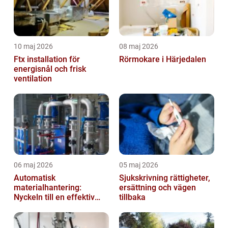
10 maj 2026
08 maj 2026
Ftx installation för
Rörmokare i Härjedalen
energisnål och frisk
ventilation
06 maj 2026
05 maj 2026
Automatisk
Sjukskrivning rättigheter,
materialhantering:
ersättning och vägen
Nyckeln till en effektiv
tillbaka
och säker arbetsplats