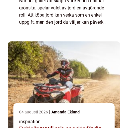
När det gäller att skapa vacker och hållbar
grönska, spelar valet av jord en avgörande
roll. Att köpa jord kan verka som en enkel
uppgift, men den jord du väljer kan påverka
dina växters hälsa och d...
04 augusti 2026
Amanda Eklund
inspiration