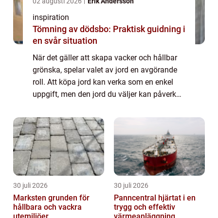
02 augusti 2026
Erik Andersson
inspiration
Tömning av dödsbo: Praktisk guidning i
en svår situation
När det gäller att skapa vacker och hållbar
grönska, spelar valet av jord en avgörande
roll. Att köpa jord kan verka som en enkel
uppgift, men den jord du väljer kan påverka
dina växters hälsa och d...
30 juli 2026
30 juli 2026
Marksten grunden för
Panncentral hjärtat i en
hållbara och vackra
trygg och effektiv
utemiljöer
värmeanläggning