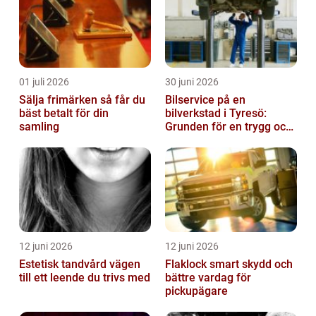
01 juli 2026
30 juni 2026
Sälja frimärken så får du
Bilservice på en
bäst betalt för din
bilverkstad i Tyresö:
samling
Grunden för en trygg och
hållbar bilvardag
12 juni 2026
12 juni 2026
Estetisk tandvård vägen
Flaklock smart skydd och
till ett leende du trivs med
bättre vardag för
pickupägare