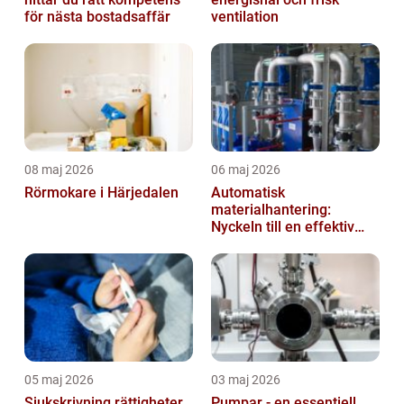
för nästa bostadsaffär
ventilation
08 maj 2026
06 maj 2026
Rörmokare i Härjedalen
Automatisk
materialhantering:
Nyckeln till en effektiv
och säker arbetsplats
05 maj 2026
03 maj 2026
Sjukskrivning rättigheter,
Pumpar - en essentiell