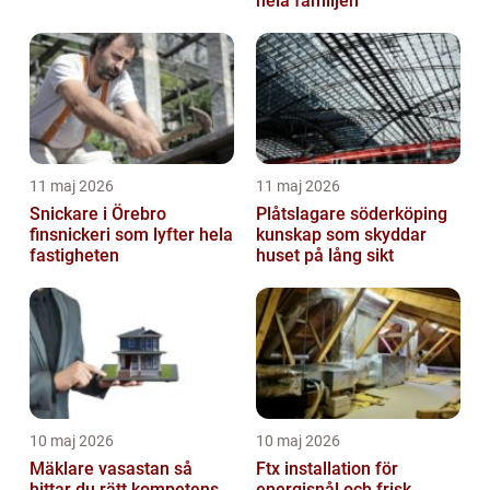
hela familjen
11 maj 2026
11 maj 2026
Snickare i Örebro
Plåtslagare söderköping
finsnickeri som lyfter hela
kunskap som skyddar
fastigheten
huset på lång sikt
10 maj 2026
10 maj 2026
Mäklare vasastan så
Ftx installation för
hittar du rätt kompetens
energisnål och frisk